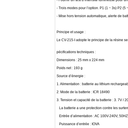
- Fournir un test d’intensité lumineuse pour un
- Trois modes pour l’option. P1 (1 ~ 3s) P2 (5
- Mise hors tension automatique, alerte de batt
Principe et usage :
Le CV-215-I adopte le principe de la résine s
pécifications techniques :
Dimensions : 25 mm x 224 mm
Poids net : 193 g
Source d’énergie :
1. Alimentation : batterie au lithium rechargea
2. Mode de la batterie : ICR 18490
3. Tension et capacité de la batterie : 3. 7V /
La batterie a une protection contre les surtensi
Entrée d’alimentation : AC 100V-240V, 50HZ
Puissance d’entrée : IOVA