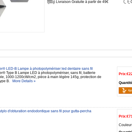
Livraison Gratuite à partir de 49€
® LED-B Lampe à photopolymériser led dentaire sans fil
® Type B Lampe LED à photopolymériser, sans fil, batterie
Prix:
€2
le, 1000-1200cW/cm2, pièce à main légère 145g, protection de
 Type B.
More Details »
Quantit
stylo d'obturation endodontique sans fil pour gutta-percha
Prix:
€7
Couleur