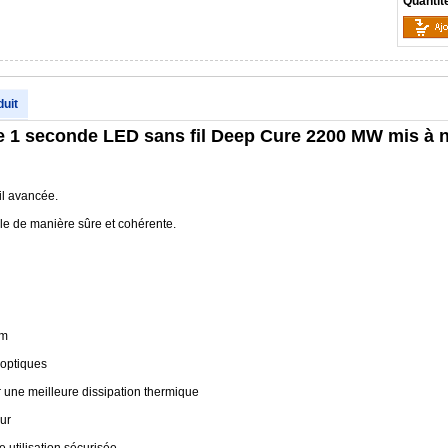
Quantit
duit
e 1 seconde LED sans fil Deep Cure 2200 MW mis à 
il avancée.
ale de manière sûre et cohérente.
nm
 optiques
 une meilleure dissipation thermique
eur