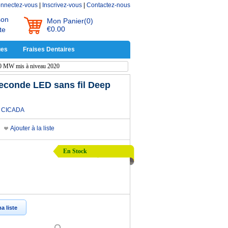
nnectez-vous
|
Inscrivez-vous
|
Contactez-nous
son
Mon Panier
(0)
€0.00
te
ues
Fraises Dentaires
00 MW mis à niveau 2020
seconde LED sans fil Deep
CICADA
Ajouter à la liste
En Stock
a liste