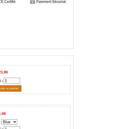
CE Certifié
Paiement Sécurisé
21.99
é :
1.99
: