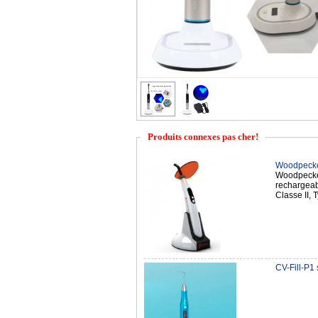
Produits connexes pas cher!
Woodpecker
Woodpecker
rechargeab
Classe II,
CV-Fill-P1 