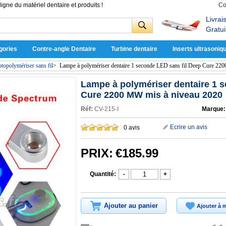
ligne du matériel dentaire et produits !
Co
Livrai
Gratui
gories
Contre-angle Dentaire
Turbine dentaire
Inserts ultrasoniq
topolymériser sans fil
>
Lampe à polymériser dentaire 1 seconde LED sans fil Deep Cure 22
Lampe à polymériser dentaire 1 
Cure 2200 MW mis à niveau 2020
Réf:
CV-215-I
Marque:
Ecrire un avis
0 avis
PRIX:
€185.99
Quantité:
-
+
Ajouter au panier
Ajouter à m