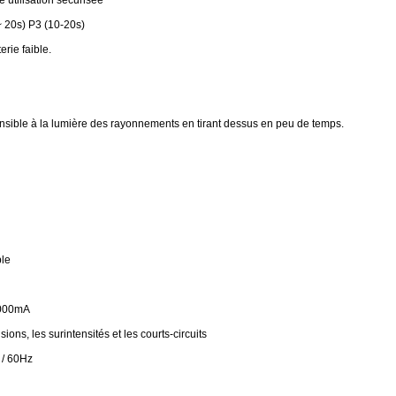
e utilisation sécurisée
 ~ 20s) P3 (10-20s)
erie faible.
ensible à la lumière des rayonnements en tirant dessus en peu de temps.
ble
 2000mA
ons, les surintensités et les courts-circuits
 / 60Hz