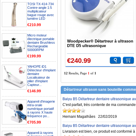
TOSI TX-414-734
Contre-angle 1:5
multiplicateur
bague rouge avec
lumière LED
€210.99
Micro moteur
électrique portable
Woodpecker® Détartreur à ultrason
dentaire Brushless
DTE D5 ultrasonique
Rechargeable
50000RPM
€199.99
€240.99
YAHOPE iD1
Détecteur d'implant
12
Results, Page
1
of
1
dentaire
Localisateur de
pilier d'implant
Capteur...
Détartreur ultrason sans bouteille comme
€146.99
Baiyu B5 Détartreur dentaire ultrasonique a
Appareil d'imagerie
C'est parfait, très contente de ma commande e
intra-orale
numérique portatif
à rayons X haute
fréquence po...
Hernani Magalhães
22/02/2019
€705.99
Baiyu B5 Détartreur dentaire ultrasonique a
Livraison est bien, ce produit est conformé à 
Appareil à rayons