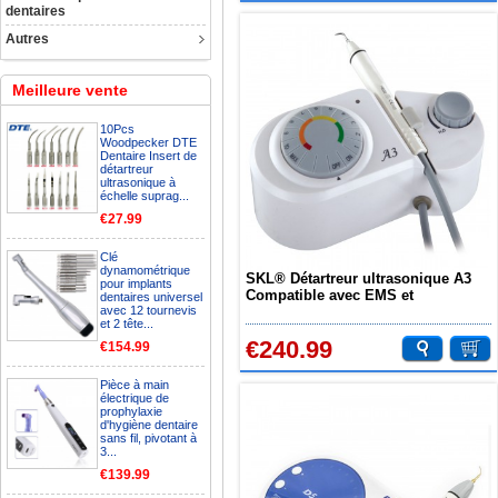
dentaires
Autres
Meilleure vente
10Pcs
Woodpecker DTE
Dentaire Insert de
détartreur
ultrasonique à
échelle suprag...
€27.99
Clé
dynamométrique
SKL® Détartreur ultrasonique A3
pour implants
Compatible avec EMS et
dentaires universel
avec 12 tournevis
Woodpecker
et 2 tête...
€240.99
€154.99
Pièce à main
électrique de
prophylaxie
d'hygiène dentaire
sans fil, pivotant à
3...
€139.99