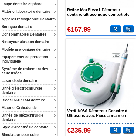
Loupe dentaire et phare
Refine MaxPiezo1 Détartreur
Matériel laboratoire dentaire
dentaire ultrasonique compatible
avec EMS
Appareil radiographie Dentaire
Seringue dentaire
€167.99
Consommables Dentaires
Nettoyeur ultrason dentaire
Modèle anatomique dentaire
Equipements de protection
individuelle
Système de traitement des
eaux usées
Laser diode dentaire
Unité d'électrochirurgie
dentaire
Blocs CAD/CAM dentaire
Materiel Orthodontie
Vrn® K08A Détartreur Dentaire à
Unités de piézochirurgie
Ultrasons avec Pièce à main en
dentaire
aluminium
Stylo d'anesthésie dentaire
€235.99
Simulateur pour soins