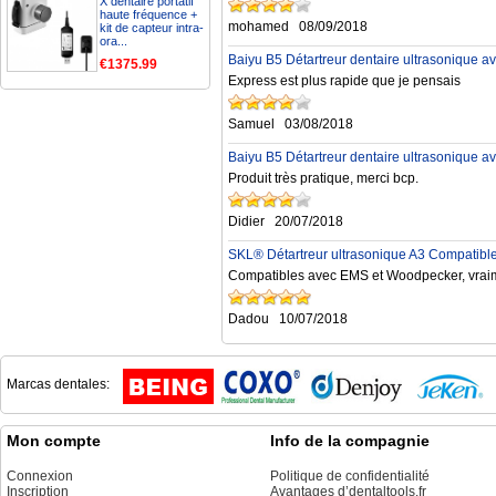
X dentaire portatif
haute fréquence +
mohamed
08/09/2018
kit de capteur intra-
ora...
Baiyu B5 Détartreur dentaire ultrasonique a
€1375.99
Express est plus rapide que je pensais
Samuel
03/08/2018
Baiyu B5 Détartreur dentaire ultrasonique a
Produit très pratique, merci bcp.
Didier
20/07/2018
SKL® Détartreur ultrasonique A3 Compatib
Compatibles avec EMS et Woodpecker, vraim
Dadou
10/07/2018
Marcas dentales:
Mon compte
Info de la compagnie
Connexion
Politique de confidentialité
Inscription
Avantages d’dentaltools.fr