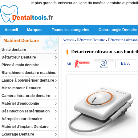
le plus grand fournisseur en ligne du matériel dentaire et produit
Accueil
Marques
Toutes les catégories
Contre-angle Dentaire
Matériel Dentaire
Accueil
-
Détartreur Dentaire
-
Détartreur à ultrason
Unité dentaire
Détartreur ultrason sans bouteil
Détartreur Dentaire
Baiyu
All
Pièce à main dentaire
Blanchiment dentaire machine
Lampe à polymériser dentaire
Micro moteur Dentaire
Caméra intra-orale dentaire
Matériel d'endodontie
Désinfection et stérilisation
Aéropolisseur dentaire
Matériel d'implant Dentaire
Eclairage Dentaire