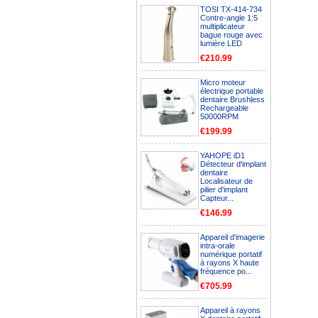
TOSI TX-414-734
Contre-angle 1:5
multiplicateur
bague rouge avec
lumière LED
€210.99
Micro moteur
électrique portable
dentaire Brushless
Rechargeable
50000RPM
€199.99
YAHOPE iD1
Détecteur d'implant
dentaire
Localisateur de
pilier d'implant
Capteur...
€146.99
Appareil d'imagerie
intra-orale
numérique portatif
à rayons X haute
fréquence po...
€705.99
Appareil à rayons