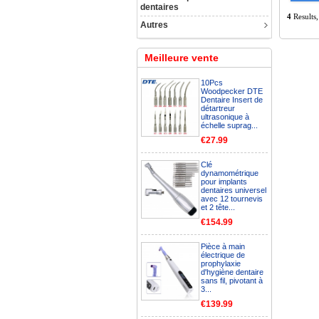
dentaires
4
Results
Autres
Meilleure vente
10Pcs
Woodpecker DTE
Dentaire Insert de
détartreur
ultrasonique à
échelle suprag...
€27.99
Clé
dynamométrique
pour implants
dentaires universel
avec 12 tournevis
et 2 tête...
€154.99
Pièce à main
électrique de
prophylaxie
d'hygiène dentaire
sans fil, pivotant à
3...
€139.99