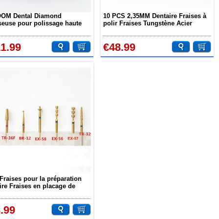
OM Dental Diamond
10 PCS 2,35MM Dentaire Fraises à
seuse pour polissage haute
polir Fraises Tungstène Acier
ance au zircone HP0712
Carbure bardanes
1.99
€48.99
Fraises pour la préparation
ire Fraises en placage de
laine
.99