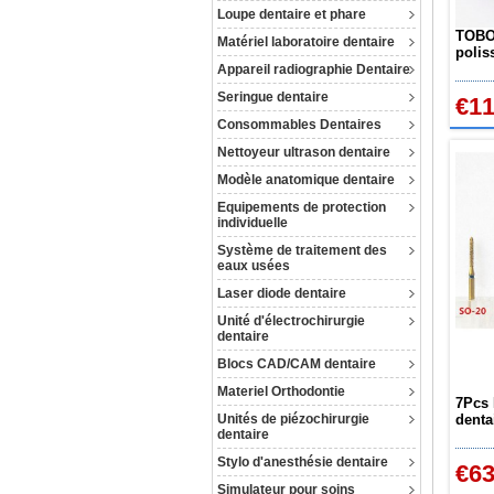
Loupe dentaire et phare
TOBO
Matériel laboratoire dentaire
polis
brill
Appareil radiographie Dentaire
Seringue dentaire
€11
Consommables Dentaires
Nettoyeur ultrason dentaire
Modèle anatomique dentaire
Equipements de protection
individuelle
Système de traitement des
eaux usées
Laser diode dentaire
Unité d'électrochirurgie
dentaire
Blocs CAD/CAM dentaire
Materiel Orthodontie
7Pcs 
Unités de piézochirurgie
denta
dentaire
porce
Stylo d'anesthésie dentaire
€63
Simulateur pour soins