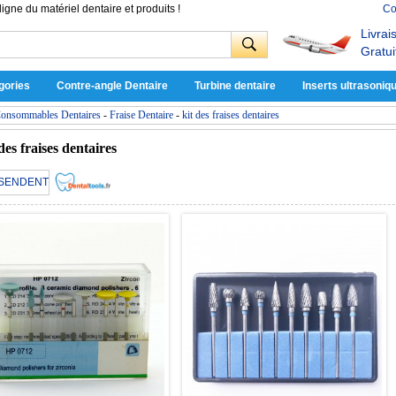
ligne du matériel dentaire et produits !
Co
Livrai
Gratui
gories
Contre-angle Dentaire
Turbine dentaire
Inserts ultrasoniq
onsommables Dentaires
-
Fraise Dentaire
-
kit des fraises dentaires
 des fraises dentaires
SENDENT