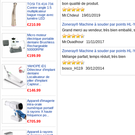
bon qualité de produit.
TOSI TX-414-734
Contre-angle 1:5
multiplicateur
bague rouge avec
Mr.Chdeul
19/01/2019
lumière LED
Zoneray® Machine à souder par points HL-YMC
€210.99
Grand merci au vendeur, très bien emballé,
Micro moteur
électrique portable
Mr.Ouadhour
11/11/2017
dentaire Brushless
Rechargeable
50000RPM
Zoneray® Machine à souder par points HL-YMC
€199.99
Mélange parfait, temps réduit, très bien
YAHOPE iD1
bosco_H119
30/12/2014
Détecteur d'implant
dentaire
Localisateur de
pilier d'implant
Capteur...
€146.99
Appareil d'imagerie
intra-orale
numérique portatif
à rayons X haute
fréquence po...
€705.99
Appareil à rayons