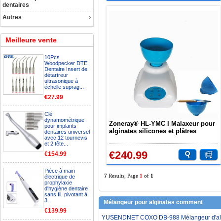
dentaires
Autres
Meilleure vente
10Pcs
Woodpecker DTE
Dentaire Insert de
détartreur
ultrasonique à
échelle suprag...
€27.99
Clé
dynamométrique
Zoneray® HL-YMC I Malaxeur pour
pour implants
alginates silicones et plâtres
dentaires universel
avec 12 tournevis
et 2 tête...
€240.99
€154.99
Pièce à main
7
Results, Page
1
of
1
électrique de
prophylaxie
d'hygiène dentaire
sans fil, pivotant à
3...
Mélangeur pour alginates comment
€139.99
YUSENDNET COXO DB-988 Mélangeur d'algina