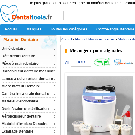
le plus grand fournisseur en ligne du matériel dentaire et produit
Accueil
Marques
Toutes les catégories
Contre-angle Dentaire
Matériel Dentaire
Accueil
-
Matériel laboratoire dentaire
-
Malaxeur de
Unité dentaire
Mélangeur pour alginates
Détartreur Dentaire
HOLY
All
Pièce à main dentaire
Blanchiment dentaire machine
Lampe à polymériser dentaire
Micro moteur Dentaire
Caméra intra-orale dentaire
Matériel d'endodontie
Désinfection et stérilisation
Aéropolisseur dentaire
Matériel d'implant Dentaire
Eclairage Dentaire