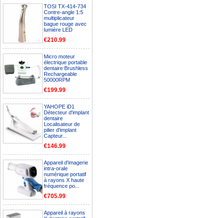
TOSI TX-414-734
Contre-angle 1:5
multiplicateur
bague rouge avec
lumière LED
€210.99
Micro moteur
électrique portable
dentaire Brushless
Rechargeable
50000RPM
€199.99
YAHOPE iD1
Détecteur d'implant
dentaire
Localisateur de
pilier d'implant
Capteur...
€146.99
Appareil d'imagerie
intra-orale
numérique portatif
à rayons X haute
fréquence po...
€705.99
Appareil à rayons