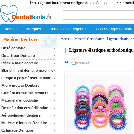
le plus grand fournisseur en ligne du matériel dentaire et produit
Accueil
Marques
Toutes les catégories
Contre-angle Dentaire
Matériel Dentaire
Accueil
-
Materiel Orthodontie
-
Ligature élastique
Unité dentaire
Ligature élastique orthodontiqu
Détartreur Dentaire
All
Pièce à main dentaire
Blanchiment dentaire machine
Lampe à polymériser dentaire
Micro moteur Dentaire
Caméra intra-orale dentaire
Matériel d'endodontie
Désinfection et stérilisation
Aéropolisseur dentaire
Matériel d'implant Dentaire
Eclairage Dentaire