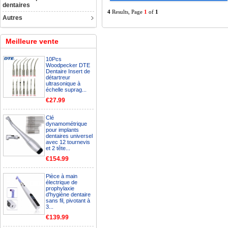
dentaires
4
Results, Page
1
of
1
Autres
Meilleure vente
10Pcs
Woodpecker DTE
Dentaire Insert de
détartreur
ultrasonique à
échelle suprag...
€27.99
Clé
dynamométrique
pour implants
dentaires universel
avec 12 tournevis
et 2 tête...
€154.99
Pièce à main
électrique de
prophylaxie
d'hygiène dentaire
sans fil, pivotant à
3...
€139.99