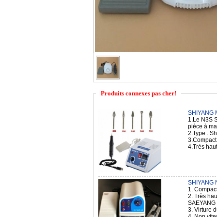
Produits connexes pas cher!
SHIYANG M
1.Le N3S S
pièce à ma
2.Type : S
3.Compact 
4.Très hau
SHIYANG N8
1. Compact
2. Très ha
SAEYANG
3. Virture
4. Non vit