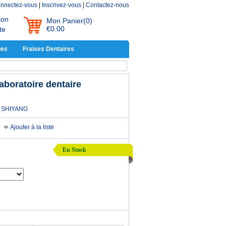
nnectez-vous
|
Inscrivez-vous
|
Contactez-nous
son
Mon Panier
(0)
€0.00
te
ues
Fraises Dentaires
boratoire dentaire
SHIYANG
Ajouter à la liste
En Stock