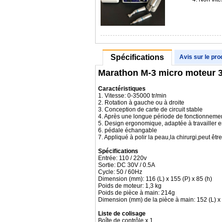
Spécifications
Avis sur le pro
Marathon M-3 micro moteur 3
Caractéristiques
1. Vitesse: 0-35000 tr/min
2. Rotation à gauche ou à droite
3. Conception de carte de circuit stable
4. Après une longue période de fonctionnement
5. Design ergonomique, adaptée à travailler en
6. pédale échangable
7. Appliqué à polir la peau,la chirurgi,peut être
Spécifications
Entrée: 110 / 220v
Sortie: DC 30V / 0.5A
Cycle: 50 / 60Hz
Dimension (mm): 116 (L) x 155 (P) x 85 (h)
Poids de moteur: 1,3 kg
Poids de pièce à main: 214g
Dimension (mm) de la pièce à main: 152 (L) x
Liste de colisage
Boîte de contrôle x 1