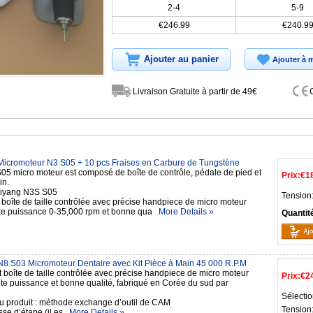
2-4
5-9
€246.99
€240.9
Ajouter au panier
Ajouter à m
Livraison Gratuite à partir de 49€
icromoteur N3 S05 + 10 pcs Fraises en Carbure de Tungstène
05 micro moteur est composé de boîte de contrôle, pédale de pied et
Prix:
€1
in.
hiyang N3S S05
Tension
boîte de taille contrôlée avec précise handpiece de micro moteur
te puissance 0-35,000 rpm et bonne qua
More Details »
Quantit
 S03 Micromoteur Dentaire avec Kit Pièce à Main 45 000 R.P.M
 boîte de taille contrôlée avec précise handpiece de micro moteur
Prix:
€2
ute puissance et bonne qualité, fabriqué en Corée du sud par
Sélectio
 du produit : méthode exchange d’outil de CAM
Tension
esse d’étape (il es
More Details »