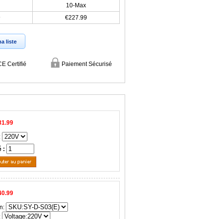
10-Max
9
€227.99
a liste
CE Certifié
Paiement Sécurisé
81.99
:
é :
40.99
n:
: