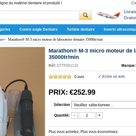
ligne du matériel dentaire et produits !
Co
Livrai
Gratui
gories
Contre-angle Dentaire
Turbine dentaire
Inserts ultrasoniq
ire
>
Marathon® M-3 micro moteur de laboratoire dentaire 35000tr/min
Marathon® M-3 micro moteur de la
35000tr/min
Réf:
DTTF001133
Marque:
Ecrire un avis
0 avis
PRIX:
€252.99
Sélection
Quantité:
-
+
Plus vous achetez, Plus vous économisez: