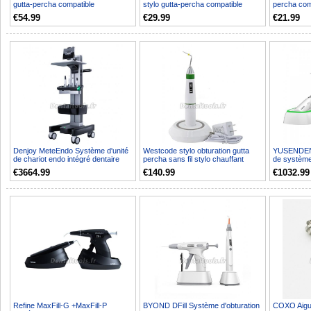
gutta-percha compatible
stylo gutta-percha compatible
percha com
Woodpecker Fi-G
Woodpecker Fi-P
E système d
€54.99
€29.99
€21.99
Denjoy MeteEndo Système d'unité
Westcode stylo obturation gutta
YUSENDENT
de chariot endo intégré dentaire
percha sans fil stylo chauffant
de système
mobile (Moteur ...
endodontique
endodontiqu
€3664.99
€140.99
€1032.99
Refine MaxFill-G +MaxFill-P
BYOND DFill Système d'obturation
COXO Aigui