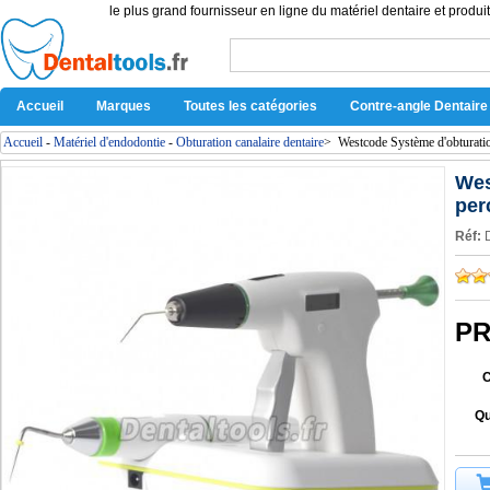
le plus grand fournisseur en ligne du matériel dentaire et produit
Accueil
Marques
Toutes les catégories
Contre-angle Dentaire
Accueil
-
Matériel d'endodontie
-
Obturation canalaire dentaire
>
Westcode Système d'obturation
Wes
per
Réf:
PR
C
Qu