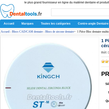
le plus grand fournisseur en ligne du matériel dentaire et produit
Accueil
Marques
Toutes les catégories
Contre-angle Dentaire
Accueil
-
Blocs CAD/CAM dentaire
-
Blocs de zircone dentaire
>
1 Pièce Bloc dentaire mul
1 P
cér
Réf:
PR
Sé
Qu