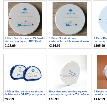
1 Pièce Bloc de zircone 3D ProMax
1 Pièce Bloc de zircone
1 Pièce Blo
bloc en céramique CAD/CAM de
multicouche de laboratoire dentaire
en zircone
laboratoire denta...
3D bloc en céramique...
céramiqu
€123.99
€114.99
€105.99
1 Pièces Bloc dentaire en zircone
Blocs dentaires en céramique de
1 Pièces ma
de laboratoire ST/HT pour système
zircone pour système ZirkonZahn
dentaire mu
Amann Girrba...
OD95mm ST/HT
disque denta
€53.99
€46.99
€132.99