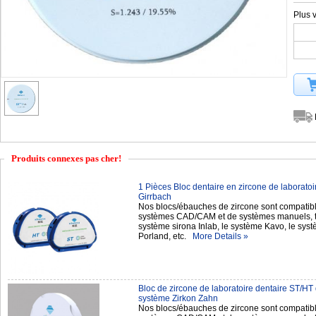
Plus 
Produits connexes pas cher!
1 Pièces Bloc dentaire en zircone de laborat
Girrbach
Nos blocs/ébauches de zircone sont compatibl
systèmes CAD/CAM et de systèmes manuels, te
système sirona Inlab, le système Kavo, le sy
Porland, etc.
More Details »
Bloc de zircone de laboratoire dentaire ST/H
système Zirkon Zahn
Nos blocs/ébauches de zircone sont compatibl