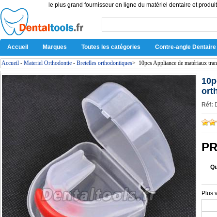
le plus grand fournisseur en ligne du matériel dentaire et produit
Accueil
Marques
Toutes les catégories
Contre-angle Dentaire
Accueil
-
Materiel Orthodontie
-
Bretelles orthodontiques
>
10pcs Appliance de matériaux tran
10p
ort
Réf:
PR
Qu
Plus 