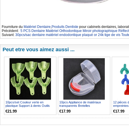
Fourniture du
Matériel Dentaire
,
Produits Dentiste
pour cabinets dentaires, laborat
Précédent:
5 PCS Dentaire Matériel Orthodontique Miroir photographique Réflect
Suivant:
30pcs/sac dentaire matériel endodontique plaqué or 24k tige de vis Toutes
Peut etre vous aimez aussi ...
10pcs/set Couleur verte en
10pcs Appliance de matériaux
12 pièces d
plastique Support à dents Outils
transparents Bretelles
empreintes
orthodontiques Appar...
orthodontiques double face
plastique po
€21.99
€17.99
€17.99