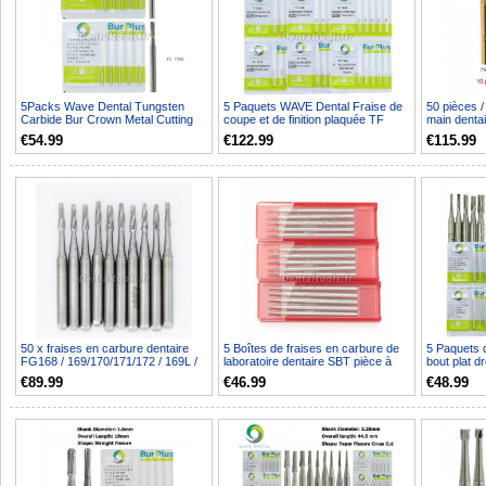
5Packs Wave Dental Tungsten
5 Paquets WAVE Dental Fraise de
50 pièces /
Carbide Bur Crown Metal Cutting
coupe et de finition plaquée TF
main dentai
Straight Fissure 195...
7004 7406 7408 7...
carbure de 
€54.99
€122.99
€115.99
50 x fraises en carbure dentaire
5 Boîtes de fraises en carbure de
5 Paquets d
FG168 / 169/170/171/172 / 169L /
laboratoire dentaire SBT pièce à
bout plat dr
170L / 171L po...
main droite f...
555 556 560
€89.99
€46.99
€48.99