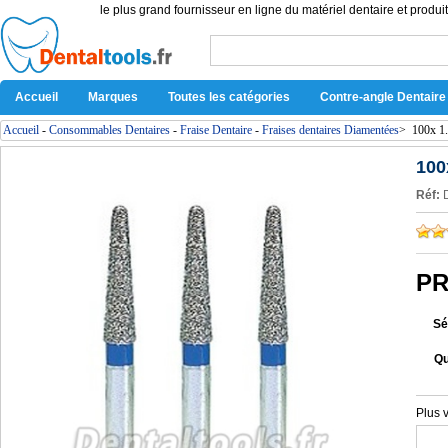
le plus grand fournisseur en ligne du matériel dentaire et produit
Accueil
Marques
Toutes les catégories
Contre-angle Dentaire
Accueil
-
Consommables Dentaires
-
Fraise Dentaire
-
Fraises dentaires Diamentées
>
100x 1
100
Réf:
PR
Sé
Qu
Plus 