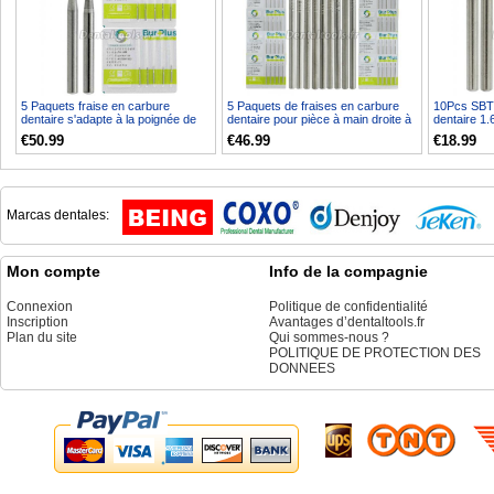
5 Paquets fraise en carbure
5 Paquets de fraises en carbure
10Pcs SBT 
dentaire s'adapte à la poignée de
dentaire pour pièce à main droite à
dentaire 1.
friction de pièce ...
basse vitess...
à cône inve
€50.99
€46.99
€18.99
Marcas dentales:
Mon compte
Info de la compagnie
Connexion
Politique de confidentialité
Inscription
Avantages d’dentaltools.fr
Plan du site
Qui sommes-nous ?
POLITIQUE DE PROTECTION DES
DONNEES