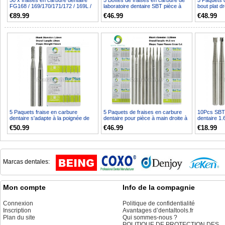
50 x fraises en carbure dentaire
5 Boîtes de fraises en carbure de
5 Paquets d
FG168 / 169/170/171/172 / 169L /
laboratoire dentaire SBT pièce à
bout plat dr
170L / 171L po...
main droite f...
555 556 560
€89.99
€46.99
€48.99
5 Paquets fraise en carbure
5 Paquets de fraises en carbure
10Pcs SBT 
dentaire s'adapte à la poignée de
dentaire pour pièce à main droite à
dentaire 1.
friction de pièce ...
basse vitess...
à cône inve
€50.99
€46.99
€18.99
Marcas dentales:
Mon compte
Info de la compagnie
Connexion
Politique de confidentialité
Inscription
Avantages d’dentaltools.fr
Plan du site
Qui sommes-nous ?
POLITIQUE DE PROTECTION DES