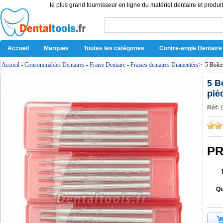
le plus grand fournisseur en ligne du matériel dentaire et produit
Accueil
Marques
Toutes les catégories
Contre-angle Dentaire
Accueil
-
Consommables Dentaires
-
Fraise Dentaire
-
Fraises dentaires Diamentées
>
5 Boîte
5 B
piè
Réf:
PR
Qu