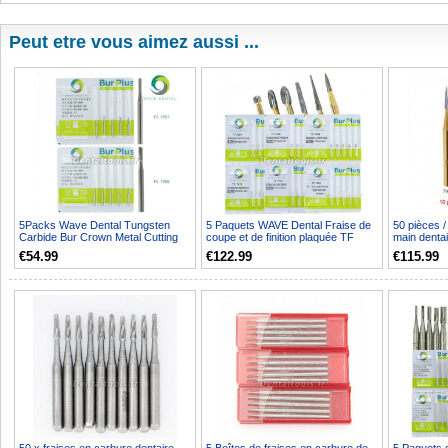
Peut etre vous aimez aussi ...
5Packs Wave Dental Tungsten
5 Paquets WAVE Dental Fraise de
50 pièces /
Carbide Bur Crown Metal Cutting
coupe et de finition plaquée TF
main dentai
Straight Fissure 195...
7004 7406 7408 7...
carbure de 
€54.99
€122.99
€115.99