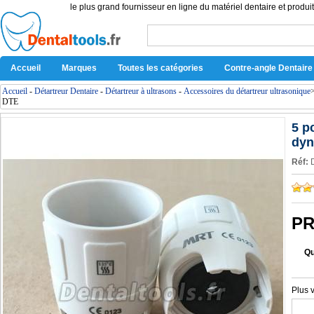
le plus grand fournisseur en ligne du matériel dentaire et produit
Accueil
Marques
Toutes les catégories
Contre-angle Dentaire
Accueil
-
Détartreur Dentaire
-
Détartreur à ultrasons
-
Accessoires du détartreur ultrasonique
DTE
5 p
dyn
Réf:
PR
Qu
Plus 