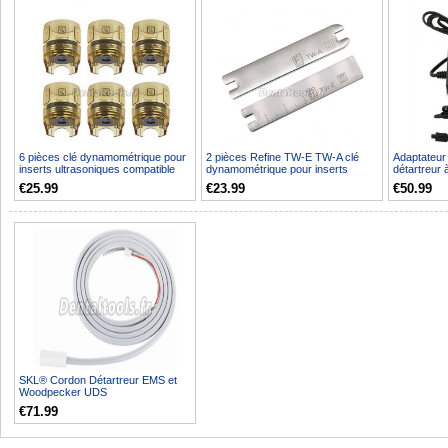
6 pièces clé dynamométrique pour
2 pièces Refine TW-E TW-A clé
Adaptateur 
inserts ultrasoniques compatible
dynamométrique pour inserts
détartreur
EMS Satelec Wo...
ultrasoniques compatib...
110V 220V
€25.99
€23.99
€50.99
SKL® Cordon Détartreur EMS et
Woodpecker UDS
€71.99