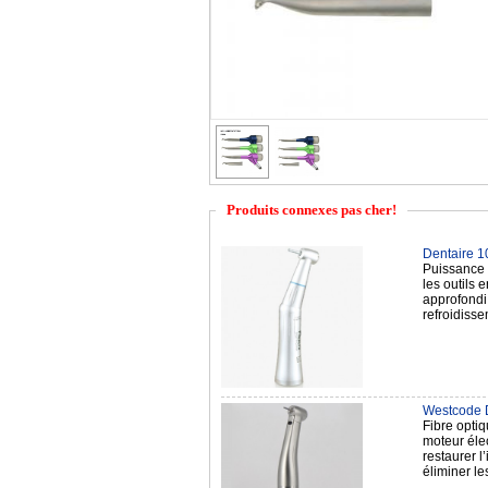
Produits connexes pas cher!
Dentaire 1
Puissance 
les outils 
approfondi
refroidis
Westcode De
Fibre optiq
moteur élec
restaurer l
éliminer l