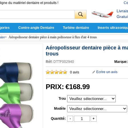
ligne du matériel dentaire et produits !
Co
Livrai
Gratui
gories
Contre-angle Dentaire
Turbine dentaire
Inserts ultrasoniq
aire
>
Aéropolisseur dentaire pièce à main polisseuse à flux d'air 4 trous
Aéropolisseur dentaire pièce à mai
trous
Réf:
DTTF002940
Marque:
Ecrire un avis
0 avis
PRIX:
€168.99
Trou
Modèle
Quantité:
-
+