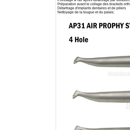
Polissage à l'air après détartrage par ultrason
Préparation avant le collage des brackets ort
Détartrage d'implants dentaires et de piliers
Nettoyage de la tougue et du palais;