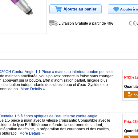
Ajouter au panier
Ajouter à m
Livraison Gratuite à partir de 49€
020CH Contra-Angle 1:1 Pièce à main eau intérieur bouton poussoir
de maintien améliorée, vous pouvez prendre la fraise sans changer
Prix:
€1
en appuyant sur la bouton. Effet d’atomisation parfait, rinçage plus
, distribution indépendante des tubes d’eau et d'eau. Système de
Quantit
sement de ha
More Details »
ntaire 1:5 à fibres optiques de l'eau interne contre-angle
ue 1:5 pièce à main avec la vitesse croissante; Compatible avec le
Prix:
€3
trique de type E. Utilisé pour refendre la couronne de la dent,
’intégration de résine, la préparation des couronnes et des cavités,
Quantit
es obturatio
More Details »