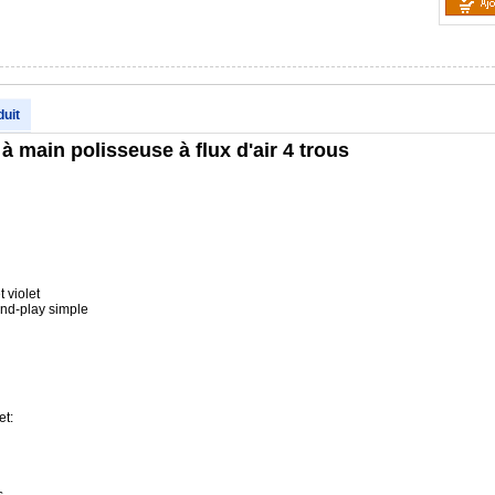
duit
à main polisseuse à flux d'air 4 trous
 violet
and-play simple
et: