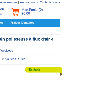
nnectez-vous
|
Inscrivez-vous
|
Contactez-nous
son
Mon Panier
(0)
€0.00
te
ues
Fraises Dentaires
n polisseuse à flux d'air 4
Westcode
Ajouter à la liste
En Stock