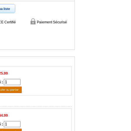
a liste
CE Certifié
Paiement Sécurisé
25.99
é :
44.99
é :