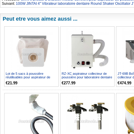
Suivant:
100W JINTAI 4" Vibrateur laboratoire dentaire Round Shaker Oscillator J
Peut etre vous aimez aussi ...
Lot de 5 sacs à poussière
RZ-XC aspirateur collecteur de
JT-69B Boî
réutilisables pour aspirateur de
poussière pour laboratoire dentaire
collecteur 
laboratoire dentaire
1000W
sableuse de
€21.99
€277.99
€474.99