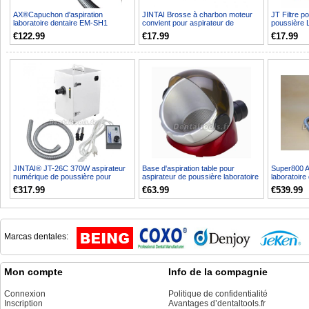
AX®Capuchon d'aspiration
JINTAI Brosse à charbon moteur
JT Filtre p
laboratoire dentaire EM-SH1
convient pour aspirateur de
poussière L
poussière laboratoire...
€122.99
€17.99
€17.99
JINTAI® JT-26C 370W aspirateur
Base d'aspiration table pour
Super800 A
numérique de poussière pour
aspirateur de poussière laboratoire
laboratoire
laboratoire
dentaire JT-49
€317.99
€63.99
€539.99
Marcas dentales:
Mon compte
Info de la compagnie
Connexion
Politique de confidentialité
Inscription
Avantages d’dentaltools.fr