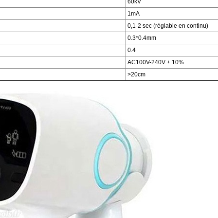
60kV
1mA
0,1-2 sec (réglable en continu)
0.3*0.4mm
0.4
AC100V-240V ± 10%
>20cm