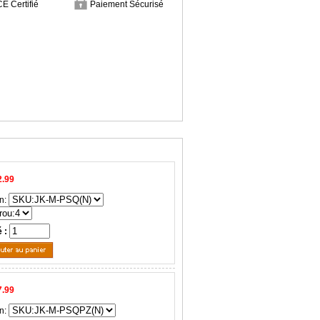
CE Certifié
Paiement Sécurisé
2.99
n:
é :
7.99
n: