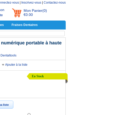
nnectez-vous
|
Inscrivez-vous
|
Contactez-nous
son
Mon Panier
(0)
€0.00
te
ues
Fraises Dentaires
e numérique portable à haute
Dentaltools
Ajouter à la liste
En Stock
a liste