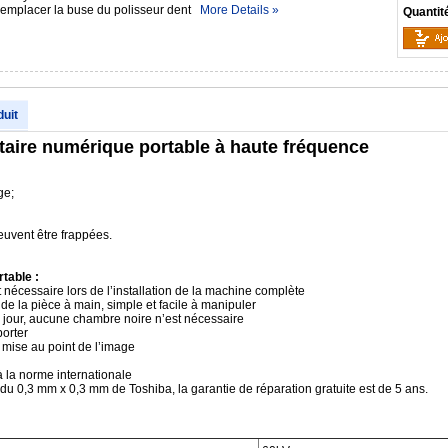
 remplacer la buse du polisseur dent
More Details »
Quantit
duit
taire numérique portable à haute fréquence
ge;
peuvent être frappées.
rtable :
t nécessaire lors de l’installation de la machine complète
e de la pièce à main, simple et facile à manipuler
u jour, aucune chambre noire n’est nécessaire
porter
 mise au point de l’image
 la norme internationale
du 0,3 mm x 0,3 mm de Toshiba, la garantie de réparation gratuite est de 5 ans.