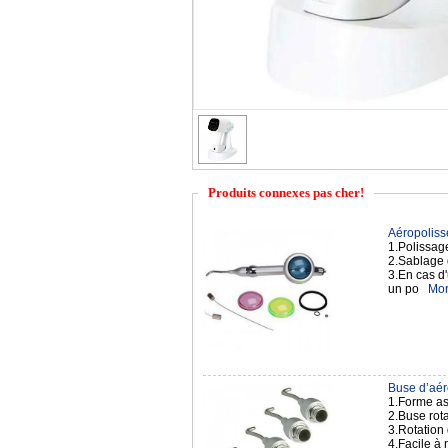
Produits connexes pas cher!
Aéropolisse
1.Polissag
2.Sablage 
3.En cas d'
un po
Mor
Buse d’aér
1.Forme ast
2.Buse rota
3.Rotation
4.Facile à 