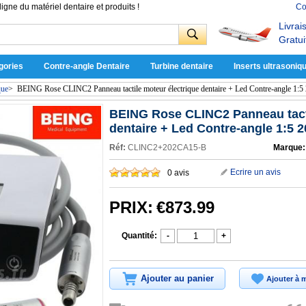
ligne du matériel dentaire et produits !
Co
Livrai
Gratui
gories
Contre-angle Dentaire
Turbine dentaire
Inserts ultrasoniq
que
>
BEING Rose CLINC2 Panneau tactile moteur électrique dentaire + Led Contre-angle 1:
BEING Rose CLINC2 Panneau tacti
dentaire + Led Contre-angle 1:5 
Réf:
CLINC2+202CA15-B
Marque:
Ecrire un avis
0 avis
PRIX:
€873.99
Quantité:
-
+
Ajouter au panier
Ajouter à m