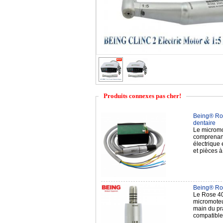
Produits connexes pas cher!
Being® Ros
dentaire
Le micromo
comprenant 
électrique 
et pièces
Being® Ros
Le Rose 40
micromoteur
main du pra
compatib