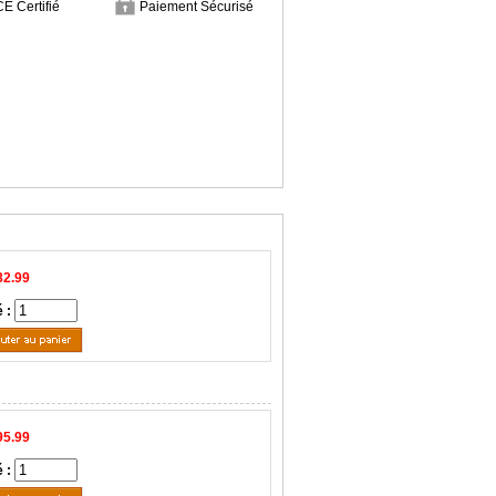
CE Certifié
Paiement Sécurisé
82.99
é :
95.99
é :