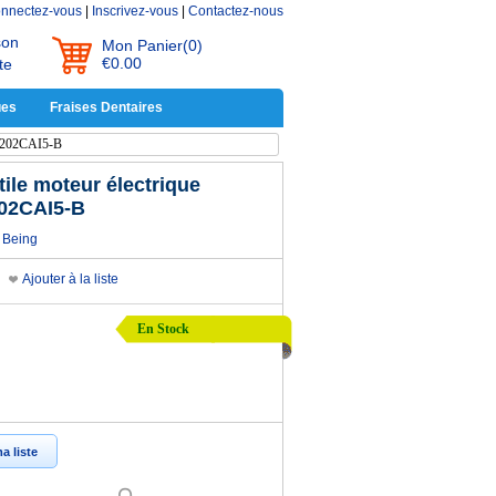
nnectez-vous
|
Inscrivez-vous
|
Contactez-nous
son
Mon Panier
(0)
€0.00
te
ues
Fraises Dentaires
5 202CAI5-B
le moteur électrique
202CAI5-B
Being
Ajouter à la liste
En Stock
a liste