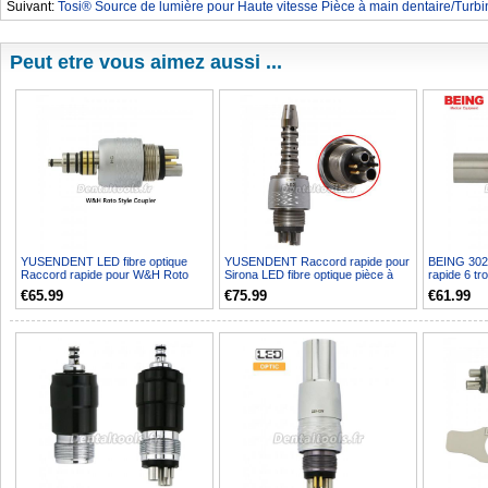
Suivant:
Tosi® Source de lumière pour Haute vitesse Pièce à main dentaire/Turbine
Peut etre vous aimez aussi ...
YUSENDENT LED fibre optique
YUSENDENT Raccord rapide pour
BEING 30
Raccord rapide pour W&H Roto
Sirona LED fibre optique pièce à
rapide 6 t
pièce à main 6 trous CX...
main CX229-GS
Compatible
€65.99
€75.99
€61.99