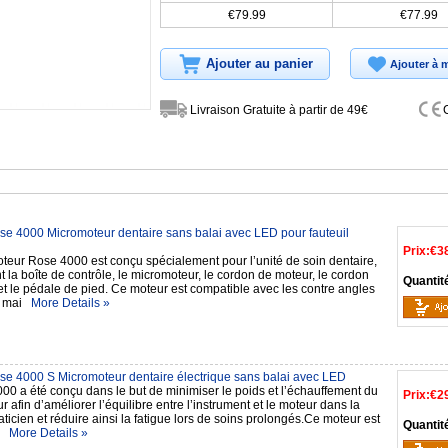
€79.99
€77.99
Ajouter au panier
Ajouter à m
Livraison Gratuite à partir de 49€
e 4000 Micromoteur dentaire sans balai avec LED pour fauteuil
Prix:
€3
teur Rose 4000 est conçu spécialement pour l’unité de soin dentaire,
la boîte de contrôle, le micromoteur, le cordon de moteur, le cordon
Quantit
et le pédale de pied. Ce moteur est compatible avec les contre angles
 à mai
More Details »
e 4000 S Micromoteur dentaire électrique sans balai avec LED
00 a été conçu dans le but de minimiser le poids et l’échauffement du
Prix:
€2
 afin d’améliorer l’équilibre entre l’instrument et le moteur dans la
ticien et réduire ainsi la fatigue lors de soins prolongés.Ce moteur est
Quantit
le
More Details »