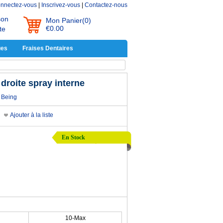
nnectez-vous
|
Inscrivez-vous
|
Contactez-nous
son
Mon Panier
(0)
€0.00
te
ues
Fraises Dentaires
roite spray interne
Being
Ajouter à la liste
En Stock
10-Max