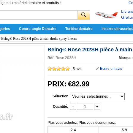
ligne du matériel dentaire et produits !
Co
Livrai
Gratui
gories
Contre-angle Dentaire
Turbine dentaire
Inserts ultrasoniq
>
Being® Rose 202SH pièce à main droite spray interne
Being® Rose 202SH pièce à main d
Réf:
Rose 202SH
Marque:
Ecrire un avis
5 avis
PRIX:
€82.99
Sélection
Quantité:
-
+
Plus vous achetez, Plus vous économisez:
2-4
5-9