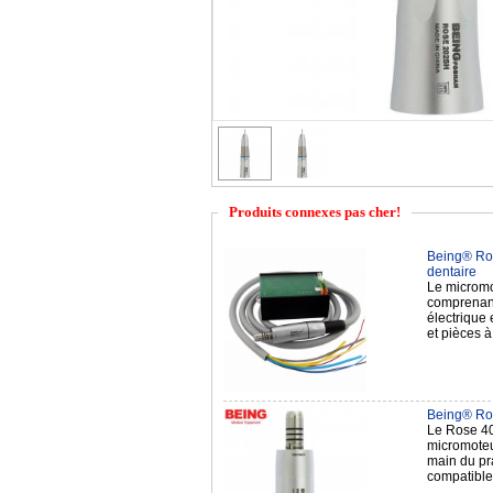
Produits connexes pas cher!
Being® Ros
dentaire
Le micromo
comprenant 
électrique 
et pièces
Being® Ros
Le Rose 40
micromoteur
main du pra
compatib