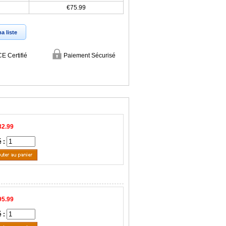
€75.99
a liste
CE Certifié
Paiement Sécurisé
82.99
é :
95.99
é :