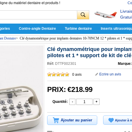
ligne du matériel dentaire et produits !
Co
Livrai
Gratui
gories
Contre-angle Dentaire
Turbine dentaire
Inserts ultrasoniq
nt Dentaire
>
Clé dynamométrique pour implants dentaires 10-70NCM 12 * pilotes et 1 * suppo
Clé dynamométrique pour implant
pilotes et 1 * support de kit de clé
Réf:
DTTF002301
Marque:
Ecrire un avis
0 avis
PRIX:
€218.99
Quantité:
-
+
Ajouter au panier
Ajouter à m