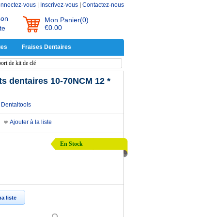
nnectez-vous
|
Inscrivez-vous
|
Contactez-nous
son
Mon Panier
(0)
€0.00
te
ues
Fraises Dentaires
rt de kit de clé
s dentaires 10-70NCM 12 *
Dentaltools
Ajouter à la liste
En Stock
a liste