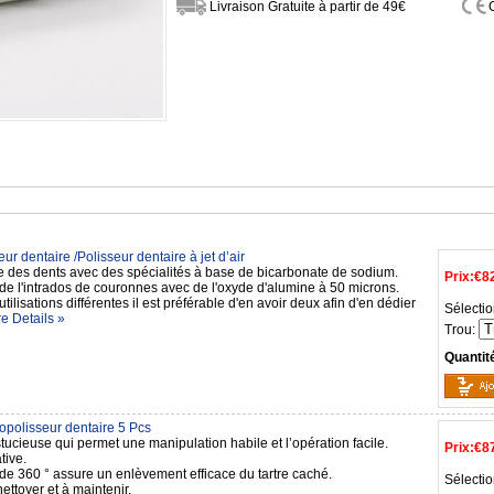
Livraison Gratuite à partir de 49€
ur dentaire /Polisseur dentaire à jet d’air
e des dents avec des spécialités à base de bicarbonate de sodium.
Prix:
€8
de l'intrados de couronnes avec de l'oxyde d'alumine à 50 microns.
utilisations différentes il est préférable d'en avoir deux afin d'en dédier
Sélectio
e Details »
Trou:
Quantit
opolisseur dentaire 5 Pcs
ucieuse qui permet une manipulation habile et l’opération facile.
Prix:
€8
tive.
 de 360 ° assure un enlèvement efficace du tartre caché.
Sélectio
nettoyer et à maintenir.