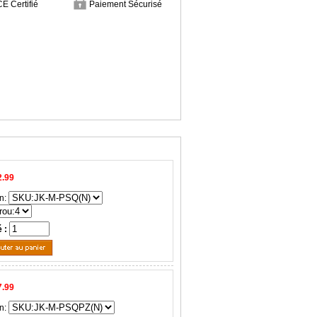
CE Certifié
Paiement Sécurisé
2.99
n:
é :
7.99
n: