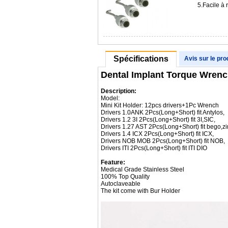
5.Facile à
Spécifications
Avis sur le pro
Dental Implant Torque Wrenc
Description:
Model:
Mini Kit Holder: 12pcs drivers+1Pc Wrench
Drivers 1.0ANK 2Pcs(Long+Short) fit Antylos,
Drivers 1.2 3I 2Pcs(Long+Short) fit 3I,SIC,
Drivers 1.27 AST 2Pcs(Long+Short) fit bego,zi
Drivers 1.4 ICX 2Pcs(Long+Short) fit ICX,
Drivers NOB MOB 2Pcs(Long+Short) fit NOB,
Drivers ITI 2Pcs(Long+Short) fit ITI DIO
Feature:
Medical Grade Stainless Steel
100% Top Quality
Autoclaveable
The kit come with Bur Holder