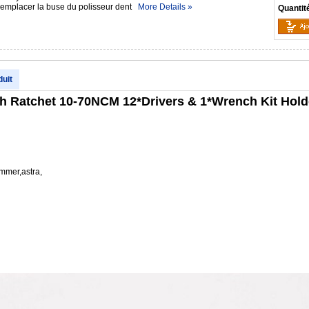
 remplacer la buse du polisseur dent
More Details »
Quantit
duit
h Ratchet 10-70NCM 12*Drivers & 1*Wrench Kit Hold
mmer,astra,