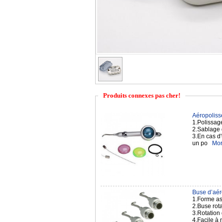
Produits connexes pas cher!
Aéropolisse
1.Polissag
2.Sablage 
3.En cas d'
un po
Mor
Buse d’aér
1.Forme ast
2.Buse rota
3.Rotation
4.Facile à 