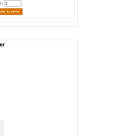
é :
er