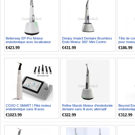
Betterway EP-Pro Moteur
Denjoy Imate3 Dentaire Brushless
Tête de con
endodontique avec localisateur
Endo Moteur 360° Mini Contre-
pour mote
d'apex intégré
angle
PILOT & C-
€423.99
€431.99
€186.99
COXO C SMART I Pilot moteur
Refine Maxdo Moteur d'endodontie
Beyond End
endodontique sans fil avec
dentaire sans fil avec alternatif
endodontiq
localisateur d'apex avec ...
lumière LED 
€1023.99
€322.99
€312.99