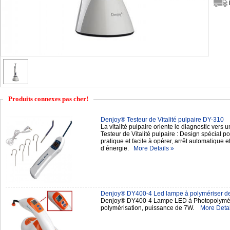
Produits connexes pas cher!
Denjoy® Testeur de Vitalité pulpaire DY-310
La vitalité pulpaire oriente le diagnostic ver
Testeur de Vitalité pulpaire : Design spécial po
pratique et facile à opérer, arrêt automatique 
d’énergie.
More Details »
Denjoy® DY400-4 Led lampe à polymériser den
Denjoy® DY400-4 Lampe LED à Photopolyméris
polymérisation, puissance de 7W.
More Detai