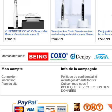
YUSENDENT COXO C-Smart-Mini
Woodpecker Endo Smart+ moteur
Denjoy Ai-
Moteur d'endodontie sans fil
endodontique dentaire sans fil avec
brushless a
Contre-angle 1:1 Bouton...
mouvement alte...
mini Contre-
€502.99
€546.99
€563.99
Marcas dentales:
Mon compte
Info de la compagnie
Connexion
Politique de confidentialité
Inscription
Avantages d’dentaltools.fr
Plan du site
Qui sommes-nous ?
POLITIQUE DE PROTECTION DES
DONNEES