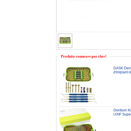
Produits connexes pas cher!
DASK Denti
d'implant d
Dentium Kit
UXIF Supe