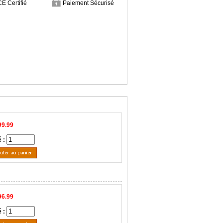
CE Certifié
Paiement Sécurisé
99.99
é :
96.99
é :