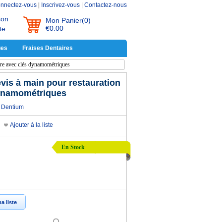
nnectez-vous
|
Inscrivez-vous
|
Contactez-nous
son
Mon Panier
(0)
€0.00
te
ues
Fraises Dentaires
aire avec clés dynamométriques
evis à main pour restauration
dynamométriques
Dentium
Ajouter à la liste
En Stock
a liste