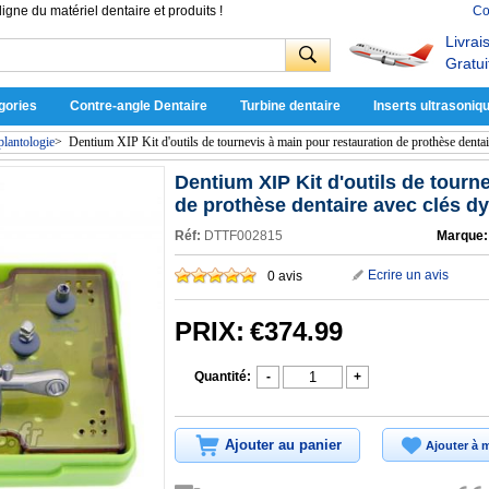
ligne du matériel dentaire et produits !
Co
Livrai
Gratui
gories
Contre-angle Dentaire
Turbine dentaire
Inserts ultrasoniq
plantologie
>
Dentium XIP Kit d'outils de tournevis à main pour restauration de prothèse dent
Dentium XIP Kit d'outils de tourn
de prothèse dentaire avec clés 
Réf:
DTTF002815
Marque:
Ecrire un avis
0 avis
PRIX:
€374.99
Quantité:
-
+
Ajouter au panier
Ajouter à m