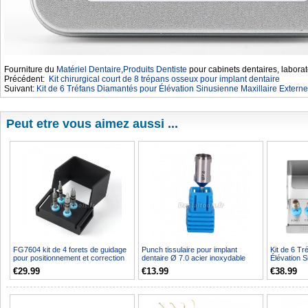
Fourniture du
Matériel Dentaire
,
Produits Dentiste
pour cabinets dentaires, laborat
Précédent:
Kit chirurgical court de 8 trépans osseux pour implant dentaire
Suivant:
Kit de 6 Tréfans Diamantés pour Élévation Sinusienne Maxillaire Externe
Peut etre vous aimez aussi ...
FG7604 kit de 4 forets de guidage
Punch tissulaire pour implant
Kit de 6 T
pour positionnement et correction
dentaire Ø 7.0 acier inoxydable
Élévation S
cervicale (i...
pour contre-angle ...
Externe
€29.99
€13.99
€38.99