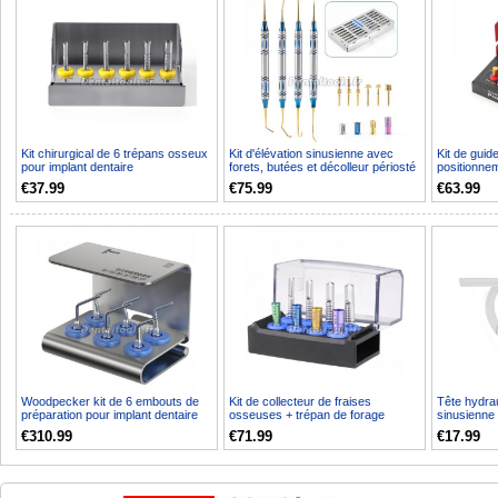
Kit chirurgical de 6 trépans osseux
Kit d'élévation sinusienne avec
Kit de guid
pour implant dentaire
forets, butées et décolleur périosté
positionnem
pour implan...
dentaire
€37.99
€75.99
€63.99
Woodpecker kit de 6 embouts de
Kit de collecteur de fraises
Tête hydrau
préparation pour implant dentaire
osseuses + trépan de forage
sinusienne 
SL1 / SI2 / SI5...
dentaire
dentaire)
€310.99
€71.99
€17.99