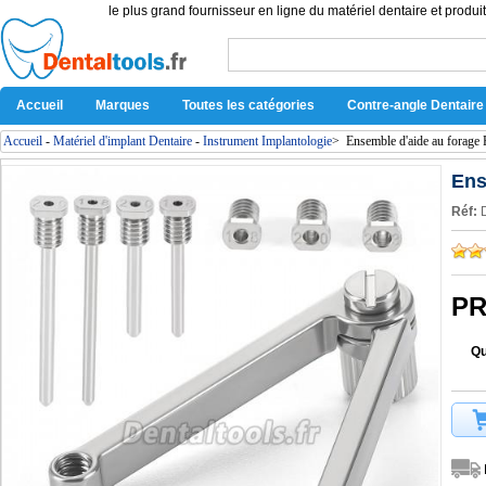
le plus grand fournisseur en ligne du matériel dentaire et produit
Accueil
Marques
Toutes les catégories
Contre-angle Dentaire
Accueil
-
Matériel d'implant Dentaire
-
Instrument Implantologie
>
Ensemble d'aide au forage P
Ens
Réf:
PR
Qu