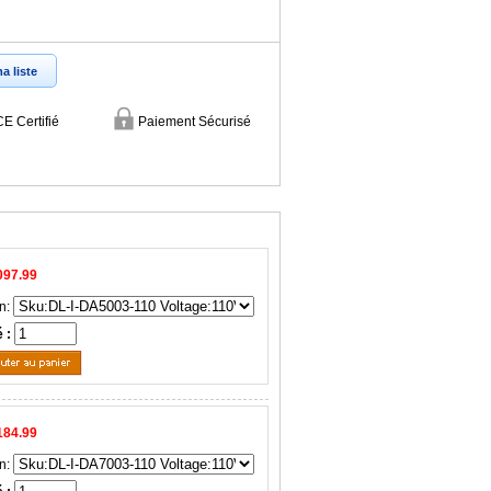
a liste
CE Certifié
Paiement Sécurisé
097.99
n:
é :
184.99
n: