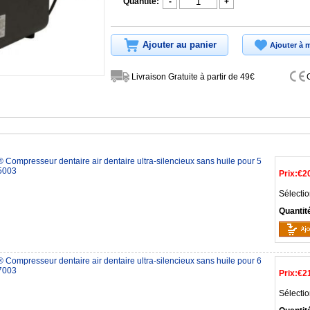
Quantité:
-
+
Ajouter au panier
Ajouter à m
Livraison Gratuite à partir de 49€
ompresseur dentaire air dentaire ultra-silencieux sans huile pour 5
5003
Prix:
€2
Sélectio
Quantit
ompresseur dentaire air dentaire ultra-silencieux sans huile pour 6
7003
Prix:
€2
Sélectio