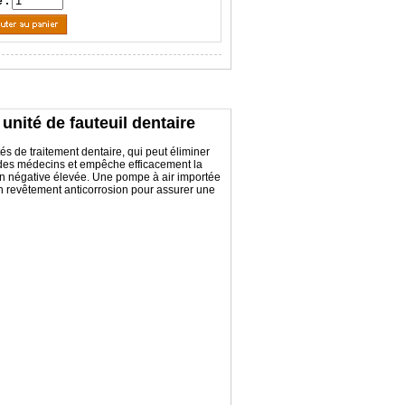
é :
nité de fauteuil dentaire
és de traitement dentaire, qui peut éliminer
el des médecins et empêche efficacement la
sion négative élevée. Une pompe à air importée
’un revêtement anticorrosion pour assurer une