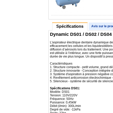
Spécifications
Avis sur le pro
Dynamic DS01 / DS02 / DS04 S
L'aspirateur électrique dentaire dynamique de 
efficacement les cellules et les liquides/débr
diffusion d’aérosols lors du traitement. Une p
est utilisée à l’intérieur, avec une forte puis
durée de vie plus longue. Un dispositif à press
Caractéristiques
1. Structure compacte - petit volume, grand dé
2. Structure innovante - Conception intégrée 
3. Système d'aspiration à pression négative co
4. Revêtement anticorrosion électrochimique -
5. Silencieux - système de sécurité de silenci
Spécifications DS01:
Modèle: DS01
Tension: 110V/220V
Fréquence: 50Hz
Puissance: 0,45kW
Débit (l/min): 300L/min
Degré de vide: -11kPa