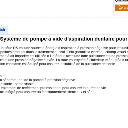
Quantit
duit
ystème de pompe à vide d'aspiration dentaire pour u
la série DS est une source d’énergie d’aspiration à pression négative pour les unit
is pollués produits dans le traitement buccal. Cela garantit la clarté du champ visu
ompe à air importée est utilisée à l’intérieur, avec une forte puissance et une pres
sance et une pression négative élevée. La roue est oxydée à l’intérieur et équipée d
ion constante est équipé pour assurer la stabilité de la puissance de sortie.
bit
du séparateur et de la pompe à pression négative
nstante - sortie stable
 traitement de revêtement professionnel pour assurer la durée de vie
eux intégré pour assurer un fonctionnement silencieux et sûr ;