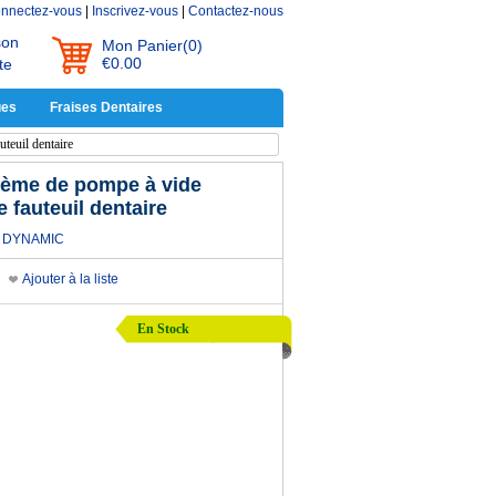
nnectez-vous
|
Inscrivez-vous
|
Contactez-nous
son
Mon Panier
(0)
€0.00
te
ues
Fraises Dentaires
teuil dentaire
tème de pompe à vide
e fauteuil dentaire
DYNAMIC
Ajouter à la liste
En Stock