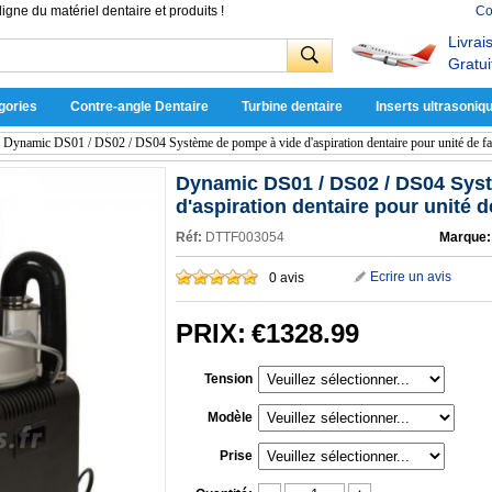
ligne du matériel dentaire et produits !
Co
Livrai
Gratui
gories
Contre-angle Dentaire
Turbine dentaire
Inserts ultrasoniq
>
Dynamic DS01 / DS02 / DS04 Système de pompe à vide d'aspiration dentaire pour unité de fau
Dynamic DS01 / DS02 / DS04 Sys
d'aspiration dentaire pour unité d
Réf:
DTTF003054
Marque:
Ecrire un avis
0 avis
PRIX:
€1328.99
Tension
Modèle
Prise