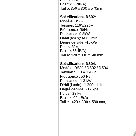
Poids: 22kg
Bruit: ≤ 65dB(A)
Taille: 350 x 300 x 570mm;
Spécifications DS02:
Modèle: DS02
Tension: 110V/220V
Fréquence: 50Hz
Puissance: 0,8kW
Débit (l/min): 600L/min
Degré de vide: -15kPa
Poids: 25kg
Bruit: ≤ 65dB(A)
Taille: 420 x 300 x 580mm;
Spécifications DS04:
Modèle: DS01 / DS02 / DS04
Tension : 110 V/220 V
Fréquence : 50 Hz
Puissance : 1,3 kW
Débit (L/min) : 1 200 L/min
Degré de vide : -17 kpa
Poids : 28 kg
Bruit : ≤ 65 dB(A)
Taille : 420 x 300 x 580 mm;