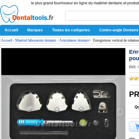
le plus grand fournisseur en ligne du matériel dentaire et produit
Accueil
Marques
Toutes les catégories
Contre-angle Dentaire
Accueil
-
Matériel laboratoire dentaire
-
Articulateur dentaire
>
Enregistreur vertical de relatio
Enr
pou
Réf:
PR
Qu