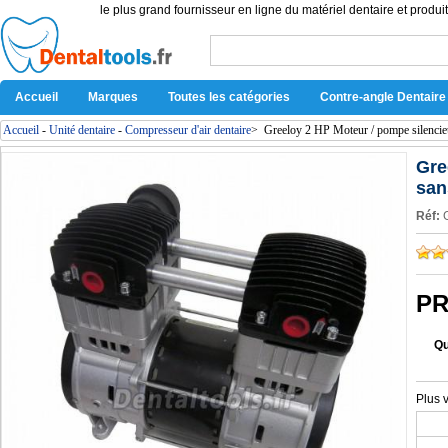
le plus grand fournisseur en ligne du matériel dentaire et produit
Accueil
Marques
Toutes les catégories
Contre-angle Dentaire
Accueil
-
Unité dentaire
-
Compresseur d'air dentaire
>
Greeloy 2 HP Moteur / pompe silencie
Gre
san
Réf:
PR
Qu
Plus 