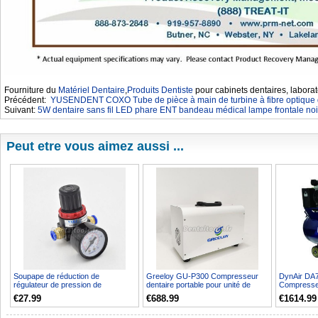
Fourniture du
Matériel Dentaire
,
Produits Dentiste
pour cabinets dentaires, laborat
Précédent:
YUSENDENT COXO Tube de pièce à main de turbine à fibre optique 
Suivant:
5W dentaire sans fil LED phare ENT bandeau médical lampe frontale noi
Peut etre vous aimez aussi ...
Soupape de réduction de
Greeloy GU-P300 Compresseur
DynAir DA
régulateur de pression de
dentaire portable pour unité de
Compresseu
compresseur d'air 6/8/10/12 mm...
chariot d'accoucheme...
huile dentai
€27.99
€688.99
€1614.99