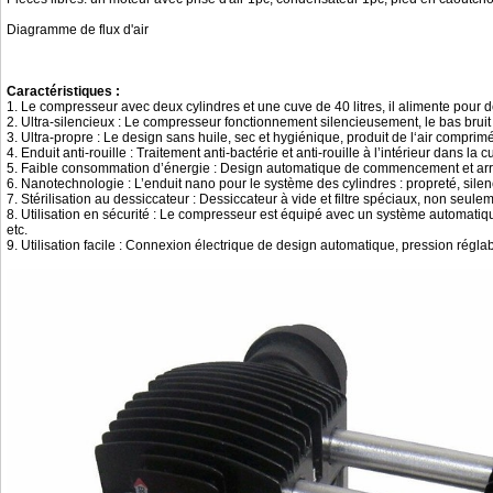
Diagramme de flux d'air
Caractéristiques :
1. Le compresseur avec deux cylindres et une cuve de 40 litres, il alimente pou
2. Ultra-silencieux : Le compresseur fonctionnement silencieusement, le bas brui
3. Ultra-propre : Le design sans huile, sec et hygiénique, produit de l‘air comprim
4. Enduit anti-rouille : Traitement anti-bactérie et anti-rouille à l’intérieur dans la
5. Faible consommation d’énergie : Design automatique de commencement et arrêt, 
6. Nanotechnologie : L’enduit nano pour le système des cylindres : propreté, silen
7. Stérilisation au dessiccateur : Dessiccateur à vide et filtre spéciaux, non seulem
8. Utilisation en sécurité : Le compresseur est équipé avec un système automatiqu
etc.
9. Utilisation facile : Connexion électrique de design automatique, pression régla