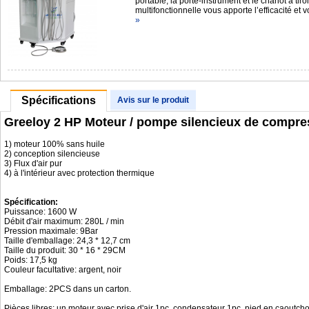
portable, la porte-instrument et le chariot à tir
multifonctionnelle vous apporte l’efficacité et
»
Spécifications
Avis sur le produit
Greeloy 2 HP Moteur / pompe silencieux de compres
1) moteur 100% sans huile
2) conception silencieuse
3) Flux d'air pur
4) à l'intérieur avec protection thermique
Spécification:
Puissance: 1600 W
Débit d'air maximum: 280L / min
Pression maximale: 9Bar
Taille d'emballage: 24,3 * 12,7 cm
Taille du produit: 30 * 16 * 29CM
Poids: 17,5 kg
Couleur facultative: argent, noir
Emballage: 2PCS dans un carton.
Pièces libres: un moteur avec prise d'air 1pc, condensateur 1pc, pied en caoutch