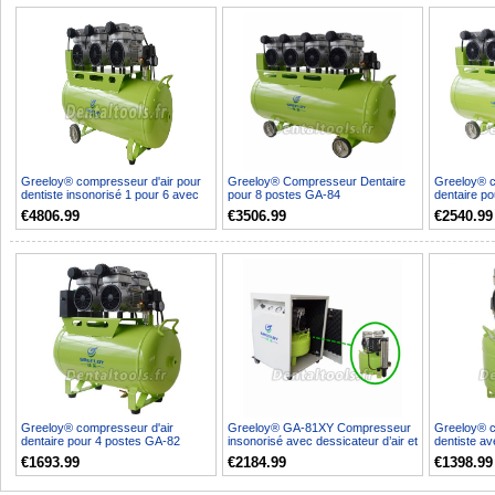
Greeloy® compresseur d'air pour
Greeloy® Compresseur Dentaire
Greeloy® c
dentiste insonorisé 1 pour 6 avec
pour 8 postes GA-84
dentaire p
dessicateur d’...
€4806.99
€3506.99
€2540.99
Greeloy® compresseur d'air
Greeloy® GA-81XY Compresseur
Greeloy® c
dentaire pour 4 postes GA-82
insonorisé avec dessicateur d’air et
dentiste a
armoire d'inso...
€1693.99
€2184.99
€1398.99