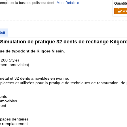
 remplacer la buse du polisseur dent
More Details »
Quantit
duit
Simulation de pratique 32 dents de rechange Kilgore
ue de typodont de Kilgore Nissin.
 200 Style)
ement amovibles)
métal et 32 dents amovibles en ivorine.
placées et utilisées pour la pratique de techniques de restauration, de 
ents
 amovibles
ment
spaces dentaires
de remplacement