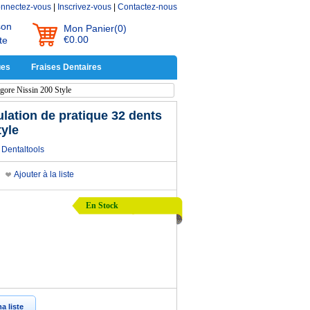
nnectez-vous
|
Inscrivez-vous
|
Contactez-nous
son
Mon Panier
(0)
€0.00
te
ues
Fraises Dentaires
lgore Nissin 200 Style
lation de pratique 32 dents
tyle
Dentaltools
Ajouter à la liste
En Stock
a liste