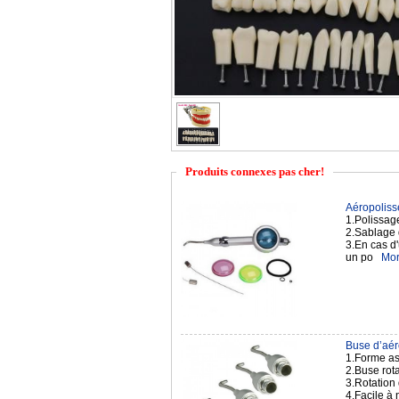
Produits connexes pas cher!
Aéropolisse
1.Polissag
2.Sablage 
3.En cas d'
un po
Mor
Buse d’aér
1.Forme ast
2.Buse rota
3.Rotation
4.Facile à 