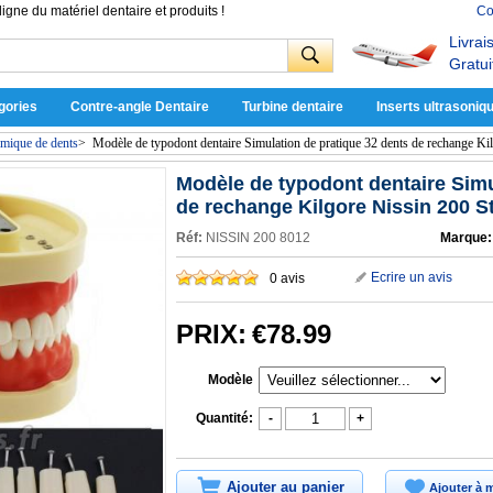
ligne du matériel dentaire et produits !
Co
Livrai
Gratui
gories
Contre-angle Dentaire
Turbine dentaire
Inserts ultrasoniq
mique de dents
>
Modèle de typodont dentaire Simulation de pratique 32 dents de rechange Ki
Modèle de typodont dentaire Simu
de rechange Kilgore Nissin 200 S
Réf:
NISSIN 200 8012
Marque:
Ecrire un avis
0 avis
PRIX:
€78.99
Modèle
Quantité:
-
+
Ajouter au panier
Ajouter à m