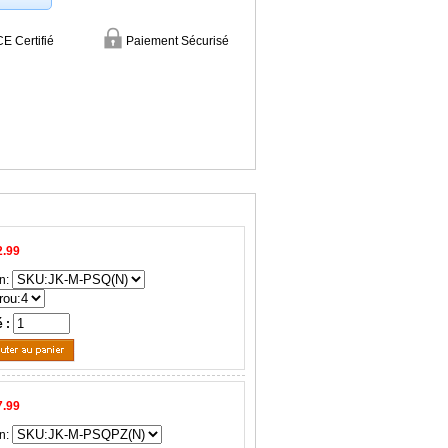
CE Certifié
Paiement Sécurisé
2.99
n:
é :
7.99
n: