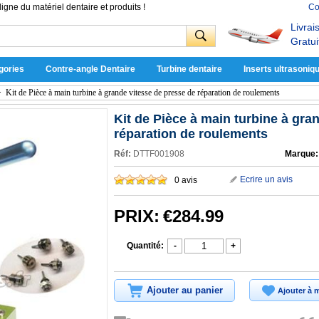
ligne du matériel dentaire et produits !
Co
Livrai
Gratui
gories
Contre-angle Dentaire
Turbine dentaire
Inserts ultrasoniq
>
Kit de Pièce à main turbine à grande vitesse de presse de réparation de roulements
Kit de Pièce à main turbine à gra
réparation de roulements
Réf:
DTTF001908
Marque:
Ecrire un avis
0 avis
PRIX:
€284.99
Quantité:
-
+
Ajouter au panier
Ajouter à m