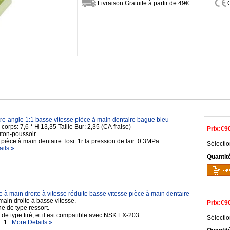
Livraison Gratuite à partir de 49€
re-angle 1:1 basse vitesse pièce à main dentaire bague bleu
La taille du corps: 7,6 * H 13,35 Taille Bur: 2,35 (CA fraise)
Prix:
€9
uton-poussoir
Ratio de la pièce à main dentaire Tosi: 1r la pression de lair: 0.3MPa
Sélectio
ils »
Quantit
 à main droite à vitesse réduite basse vitesse pièce à main dentaire
main droite à basse vitesse.
Prix:
€9
e de type ressort.
e de type tiré, et il est compatible avec NSK EX-203.
Sélectio
1 : 1
More Details »