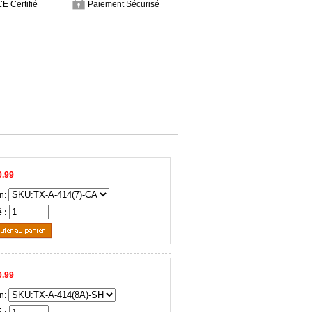
CE Certifié
Paiement Sécurisé
0.99
n:
é :
0.99
n: