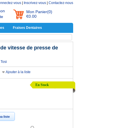
nnectez-vous
|
Inscrivez-vous
|
Contactez-nous
son
Mon Panier
(0)
€0.00
te
ues
Fraises Dentaires
nde vitesse de presse de
Tosi
Ajouter à la liste
En Stock
a liste