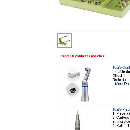
Produits connexes pas cher!
Tosi® Cont
Chuck: bo
More Deta
Tosi® Pièce
1. Pièce à 
2. Cartouch
3. Interfac
4. Ratio : 