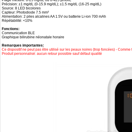
Plage mesure: 0‑25 mg/dL ou 0‑425 µmol/L
Précision: ±1 mg/dL (0‑15.9 mg/dL); ±1.5 mg/dL (16‑25 mg/dL)
Source: 8 LED bicolores
Capteur: Photodiode 7.5 mm²
Alimentation: 2 piles alcalines AA 1.5V ou batterie Li-ion 700 mAh
Répétabilité: <10%
Fonctions:
Communication BLE
Graphique bilirubine néonatale horaire
Remarques importantes:
Ce dispositif ne peut pas être utilisé sur les peaux noires (trop foncées) - Comm
Produit personnalisé: aucun retour possible sauf défaut qualité