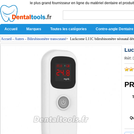
le plus grand fournisseur en ligne du matériel dentaire et produit
Accueil
Marques
Toutes les catégories
Contre-angle Dentaire
Accueil
-
Autres
-
Bilirubinomètre transcutané
>
Luckcome L11C bilirubinomètre néonatal déte
Luc
Réf:
PR
Qu