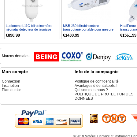
Luckcome L11C bilirubinomètre
M&B J30 bilirubinomètre
HealForce 
néonatal détecteur de jaunisse
transcutané portable pour mesure
transcutan
de la jaunisse
néonatale
€890.99
€1430.99
€1561.99
Marcas dentales:
Mon compte
Info de la compagnie
Connexion
Politique de confidentialité
Inscription
Avantages d’dentaltools.fr
Plan du site
Qui sommes-nous ?
POLITIQUE DE PROTECTION DES
DONNEES
© 2018 Matériel Dentaire et
Instrument Den