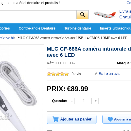
ligne du matériel dentaire et produits !
Co
Livrai
Gratui
gories
Contre-angle Dentaire
Turbine dentaire
Inserts ultrasoniq
ale par fil
>
MLG CF-686A caméra intraorale dentaire USB 1 4 CMOS 1.3MP avec 6 LED
MLG CF-686A caméra intraorale 
avec 6 LED
Réf:
DTTF003147
Marque:
Ecrire un avis
0 avis
PRIX:
€89.99
Quantité:
-
+
Ajouter au panier
Ajouter à m