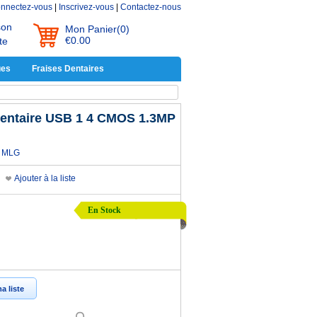
nnectez-vous
|
Inscrivez-vous
|
Contactez-nous
son
Mon Panier
(0)
€0.00
te
ues
Fraises Dentaires
dentaire USB 1 4 CMOS 1.3MP
MLG
Ajouter à la liste
En Stock
a liste