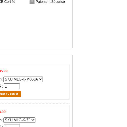
CE Certifié
Paiement Sécurisé
35.99
n:
é :
3.99
n: