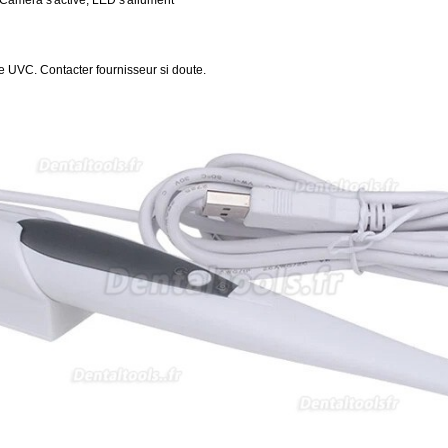
. Caméra s'active, LED s'allument
le UVC. Contacter fournisseur si doute.