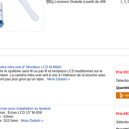
Livraison Gratuite à partir de 49€
ra intra oral 8" Moniteur LCD M-868A
e le système sans fil ou par fil et remplace LCD traditionnel sur le
Prix:
€5
ntaire. La caméra intra-oral sert à voir à l’intérieur de la bouche avec
ent pas plus gros qu’un stylo.
More Details »
Sélectio
Quantit
cran pour installation au fauteuil
écran : Ecran LCD 15" M-958
Prix:
€8
re : 53mm
ur :333.5mm
More Details »
Sélectio