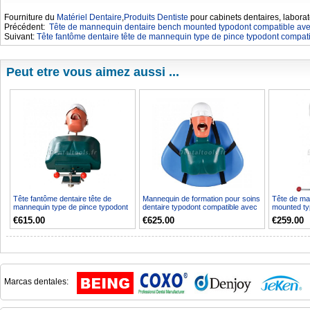
Fourniture du
Matériel Dentaire
,
Produits Dentiste
pour cabinets dentaires, laborat
Précédent:
Tête de mannequin dentaire bench mounted typodont compatible avec
Suivant:
Tête fantôme dentaire tête de mannequin type de pince typodont compati
Peut etre vous aimez aussi ...
Tête fantôme dentaire tête de
Mannequin de formation pour soins
Tête de ma
mannequin type de pince typodont
dentaire typodont compatible avec
mounted ty
compatible avec N...
Nissin Kilgo...
Nissin Kilg
€615.00
€625.00
€259.00
Marcas dentales: