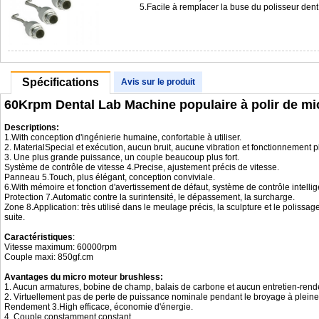
5.Facile à remplacer la buse du polisseur de
Spécifications
Avis sur le produit
60Krpm Dental Lab Machine populaire à polir de m
Descriptions:
1.With conception d'ingénierie humaine, confortable à utiliser.
2. MaterialSpecial et exécution, aucun bruit, aucune vibration et fonctionnement
3. Une plus grande puissance, un couple beaucoup plus fort.
Système de contrôle de vitesse 4.Precise, ajustement précis de vitesse.
Panneau 5.Touch, plus élégant, conception conviviale.
6.With mémoire et fonction d'avertissement de défaut, système de contrôle intellig
Protection 7.Automatic contre la surintensité, le dépassement, la surcharge.
Zone 8.Application: très utilisé dans le meulage précis, la sculpture et le polissag
suite.
Caractéristiques
:
Vitesse maximum: 60000rpm
Couple maxi: 850gf.cm
Avantages du micro moteur brushless:
1. Aucun armatures, bobine de champ, balais de carbone et aucun entretien-rend
2. Virtuellement pas de perte de puissance nominale pendant le broyage à pleine
Rendement 3.High efficace, économie d'énergie.
4. Couple constamment constant.