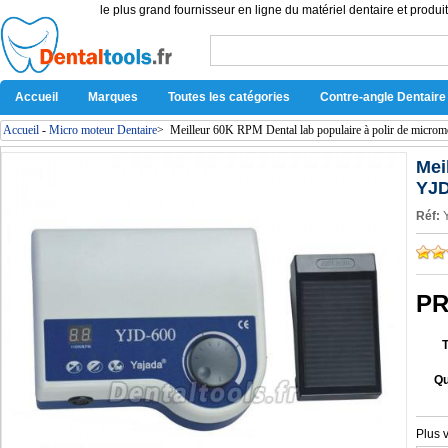
le plus grand fournisseur en ligne du matériel dentaire et produit
Accueil
Marques
Toutes les catégories
Contre-angle Dentaire
Accueil
-
Micro moteur Dentaire
>
Meilleur 60K RPM Dental lab populaire à polir de micro
Mei
YJD
Réf:
PR
Qu
Plus 