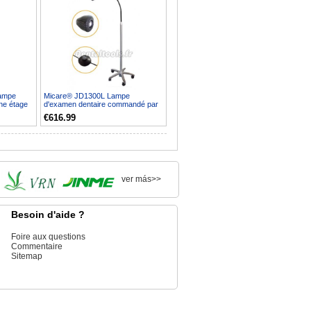
ampe
Micare® JD1300L Lampe
ne étage
d'examen dentaire commandé par
pied
€616.99
ver más>>
Besoin d'aide ?
Foire aux questions
Commentaire
Sitemap