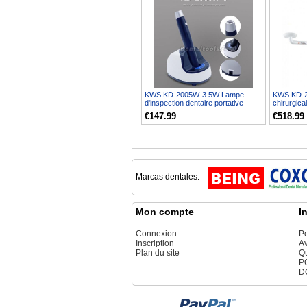
KWS KD-2005W-3 5W Lampe
KWS KD-2
d'inspection dentaire portative
chirurgica
lumière d'examen recharg...
d'examen 
€147.99
€518.99
Marcas dentales:
Mon compte
I
Connexion
Po
Inscription
Av
Plan du site
Q
P
D