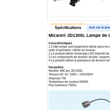
Spécifications
Avis sur le pro
Micare® JD1300L Lampe de d
Caractéristiques
1.Cette lampe sont largement utilisé dans les d
salle d’opération, même au bureau.
2.Le produit utilise l'éclairage LED importé de
3.Les composants de produit: douille, support,
4.Le produit utilise la puissance de tension la
Paramètre
Modèle: MICare JD1300L
Tension:AC AC 100V～245V/50H
Ampoule:7W
Temperture de couleur:5000K
Flux lumineux:700lm