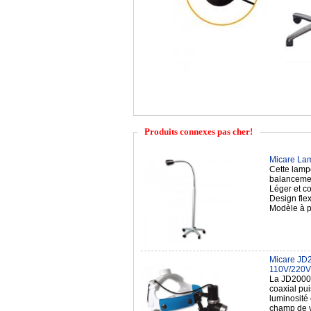
Produits connexes pas cher!
Micare Lam
Cette lampe
balanceme
Léger et co
Design flex
Modèle à p
Micare JD2
110V/220V
La JD2000 
coaxial pui
luminosité
champ de 