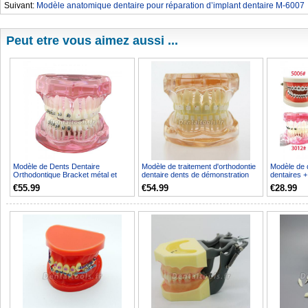
Suivant:
Modèle anatomique dentaire pour réparation d’implant dentaire M-6007
Peut etre vous aimez aussi ...
Modèle de Dents Dentaire
Modèle de traitement d'orthodontie
Modèle de 
Orthodontique Bracket métal et
dentaire dents de démonstration
dentaires +
céramique étude 3003
Bracket ortho...
pour tube de
€55.99
€54.99
€28.99