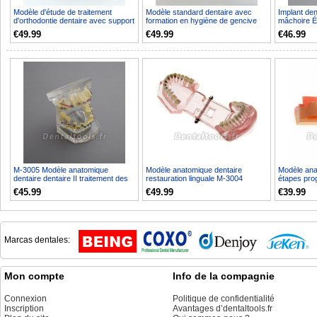
Modèle d'étude de traitement
Modèle standard dentaire avec
Implant den
d'orthodontie dentaire avec support
formation en hygiène de gencive
mâchoire É
d'orthodontie e...
douce # 1004 01
2005
€49.99
€49.99
€46.99
M-3005 Modèle anatomique
Modèle anatomique dentaire
Modèle ana
dentaire dentaire II traitement des
restauration linguale M-3004
étapes prog
chevauchements dent...
M-2018
€45.99
€49.99
€39.99
Marcas dentales:
Mon compte
Info de la compagnie
Connexion
Politique de confidentialité
Inscription
Avantages d’dentaltools.fr