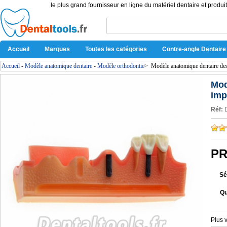
le plus grand fournisseur en ligne du matériel dentaire et produit
Accueil
Marques
Toutes les catégories
Contre-angle Dentaire
Accueil
-
Modèle anatomique dentaire
-
Modèle orthodontie
>
Modèle anatomique dentaire de
Mod
imp
Réf:
PR
Sé
Qu
Plus 