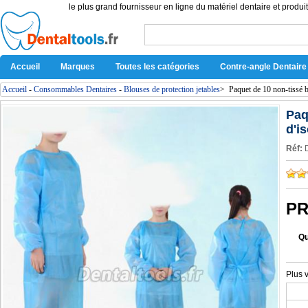
le plus grand fournisseur en ligne du matériel dentaire et produit
Accueil
Marques
Toutes les catégories
Contre-angle Dentaire
Accueil
-
Consommables Dentaires
-
Blouses de protection jetables
>
Paquet de 10 non-tissé b
Paq
d'i
Réf:
PR
Qu
Plus 