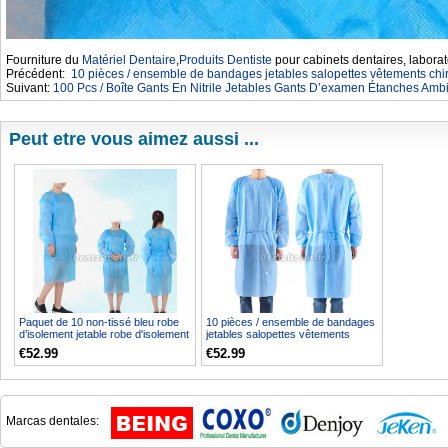
Fourniture du
Matériel Dentaire
,
Produits Dentiste
pour cabinets dentaires, laborat
Précédent:
10 pièces / ensemble de bandages jetables salopettes vêtements chir
Suivant:
100 Pcs / Boîte Gants En Nitrile Jetables Gants D’examen Étanches Amb
Peut etre vous aimez aussi ...
Paquet de 10 non-tissé bleu robe
10 pièces / ensemble de bandages
d’isolement jetable robe d'isolement
jetables salopettes vêtements
de protect...
chirurgicaux vête...
€52.99
€52.99
Marcas dentales: