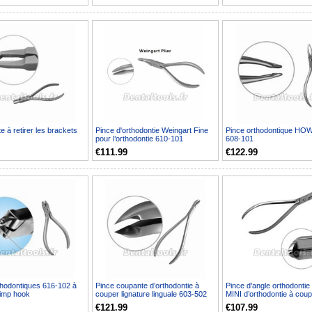
te à retirer les brackets
Pince d'orthodontie Weingart Fine
Pince orthodontique HOW
pour l’orthodontie 610-101
608-101
€111.99
€122.99
thodontiques 616-102 à
Pince coupante d’orthodontie à
Pince d'angle orthodonti
rimp hook
couper lignature linguale 603-502
MINI d’orthodontie à coup
602-301
€121.99
€107.99