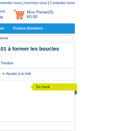
nnectez-vous
|
Inscrivez-vous
|
Contactez-nous
son
Mon Panier
(0)
€0.00
te
ues
Fraises Dentaires
gewise
01 à former les boucles
Tiantian
Ajouter à la liste
En Stock