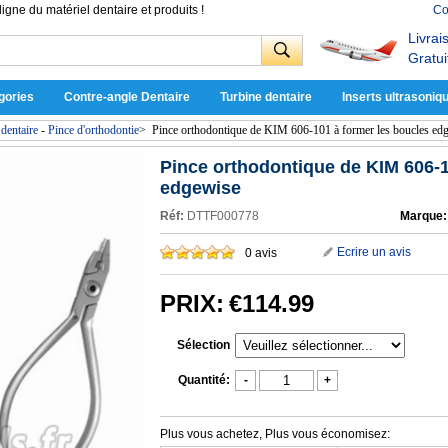
ligne du matériel dentaire et produits !
Co
Livrai
Gratui
gories
Contre-angle Dentaire
Turbine dentaire
Inserts ultrasoniq
dentaire
-
Pince d'orthodontie
>
Pince orthodontique de KIM 606-101 à former les boucles ed
Pince orthodontique de KIM 606-1
edgewise
Réf:
DTTF000778
Marque:
Ecrire un avis
0 avis
PRIX:
€114.99
Sélection
Quantité:
-
+
Plus vous achetez, Plus vous économisez: