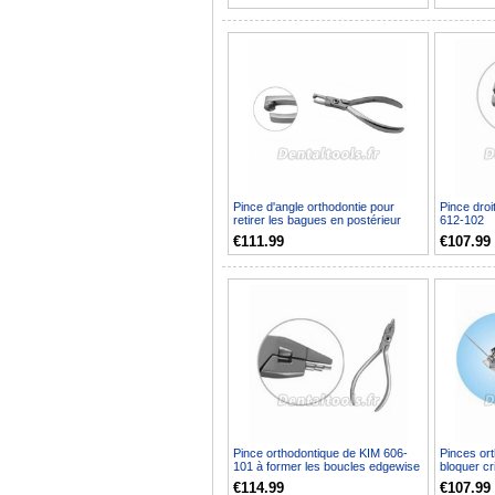
Pince d'angle orthodontie pour
Pince droi
retirer les bagues en postérieur
612-102
613-102
€111.99
€107.99
Pince orthodontique de KIM 606-
Pinces or
101 à former les boucles edgewise
bloquer c
€114.99
€107.99