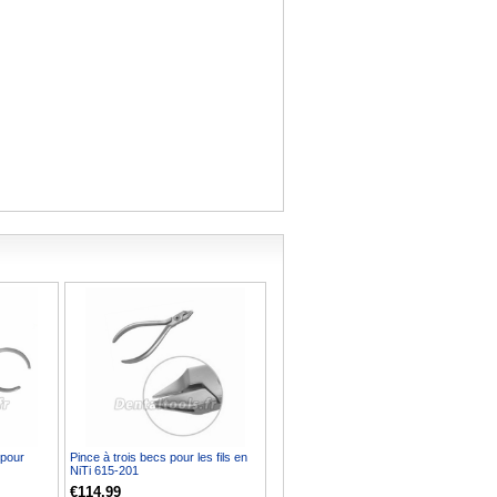
 pour
Pince à trois becs pour les fils en
NiTi 615-201
€114.99