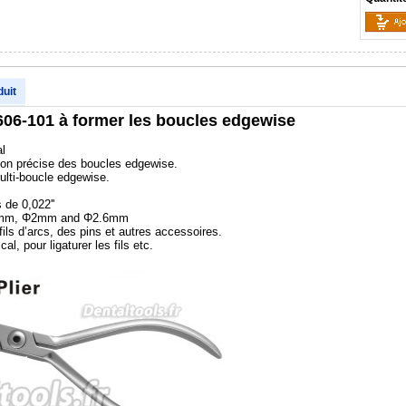
duit
606-101 à former les boucles edgewise
al
ion précise des boucles edgewise.
multi-boucle edgewise.
 de 0,022''
Φ1.5mm, Φ2mm and Φ2.6mm
 fils d’arcs, des pins et autres accessoires.
al, pour ligaturer les fils etc.