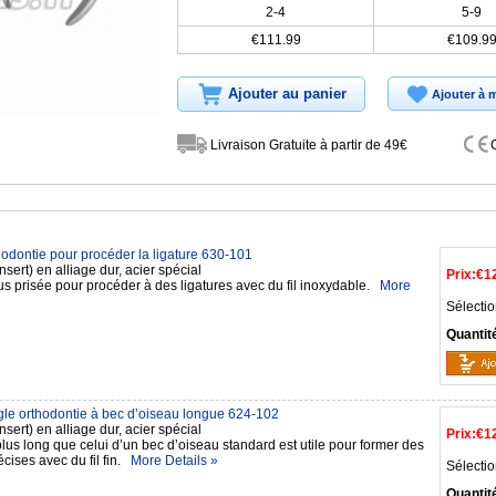
2-4
5-9
€111.99
€109.9
Ajouter au panier
Ajouter à m
Livraison Gratuite à partir de 49€
hodontie pour procéder la ligature 630-101
nsert) en alliage dur, acier spécial
Prix:
€1
us prisée pour procéder à des ligatures avec du fil inoxydable.
More
Sélectio
Quantit
gle orthodontie à bec d’oiseau longue 624-102
nsert) en alliage dur, acier spécial
Prix:
€1
lus long que celui d’un bec d’oiseau standard est utile pour former des
cises avec du fil fin.
More Details »
Sélectio
Quantit