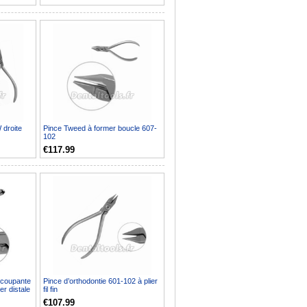
 droite
Pince Tweed à former boucle 607-
102
€117.99
e coupante
Pince d’orthodontie 601-102 à plier
er distale
fil fin
€107.99