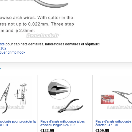
ste
pour cabinets dentaires, laboratoires dentaires et hôpitaux!
-102
quer crimp hook
.
hodontie pour procéder la
Pince d'angle orthodontie à bec
Pince d'angle orthodontie
30-101
d’oiseau longue 624-102
écarter 617-101
€122.99
€109.99