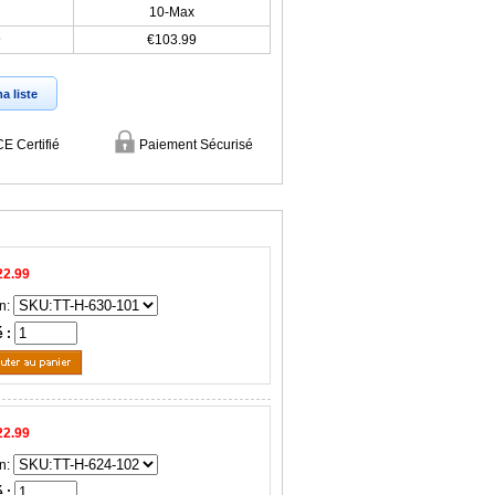
10-Max
9
€103.99
a liste
CE Certifié
Paiement Sécurisé
22.99
n:
é :
22.99
n:
é :