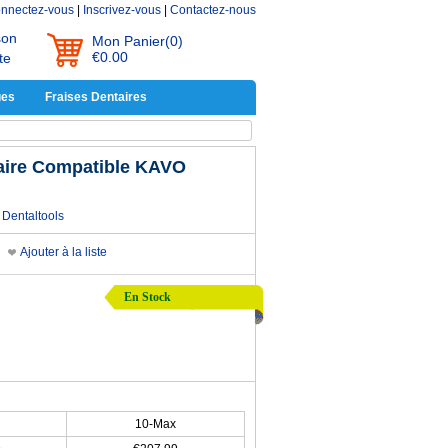
nnectez-vous
|
Inscrivez-vous
|
Contactez-nous
son
Mon Panier
(0)
€0.00
te
ues
Fraises Dentaires
taire Compatible KAVO
Dentaltools
Ajouter à la liste
En Stock
10-Max