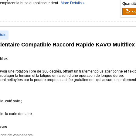
 remplacer la buse du polisseur dent
More Details »
Quantit
duit
 dentaire Compatible Raccord Rapide KAVO Multiflex
iflex
ir une rotation libre de 360 degrés, offrant un traitement plus attentionné et flexib
ulager la tension et la fatigue en raison d’une opération de longue durée.
nt nettoyées par la poudre propre attachée gratuitement, qui assure un traitement rel
le, café sale ;
te, la carie dentaire.
ssure
ance de vos patients