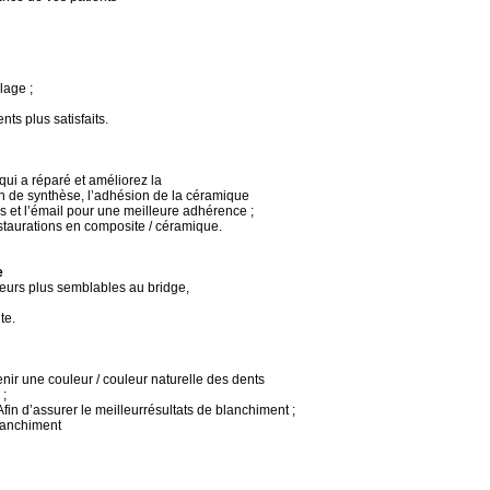
lage ;
nts plus satisfaits.
qui a réparé et améliorez la
n de synthèse, l’adhésion de la céramique
tes et l’émail pour une meilleure adhérence ;
staurations en composite / céramique.
e
leurs plus semblables au bridge,
te.
enir une couleur / couleur naturelle des dents
 ;
fin d’assurer le meilleurrésultats de blanchiment ;
blanchiment