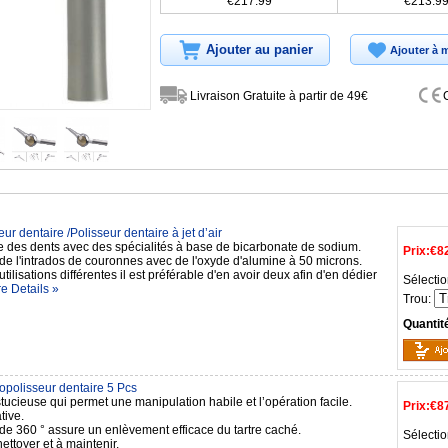
€217.99
€213.9
Ajouter au panier
Ajouter à m
Livraison Gratuite à partir de 49€
ur dentaire /Polisseur dentaire à jet d’air
e des dents avec des spécialités à base de bicarbonate de sodium.
Prix:
€8
de l'intrados de couronnes avec de l'oxyde d'alumine à 50 microns.
utilisations différentes il est préférable d'en avoir deux afin d'en dédier
Sélectio
e Details »
Trou:
Quantit
opolisseur dentaire 5 Pcs
ucieuse qui permet une manipulation habile et l’opération facile.
Prix:
€8
tive.
 de 360 ° assure un enlèvement efficace du tartre caché.
Sélectio
nettoyer et à maintenir.