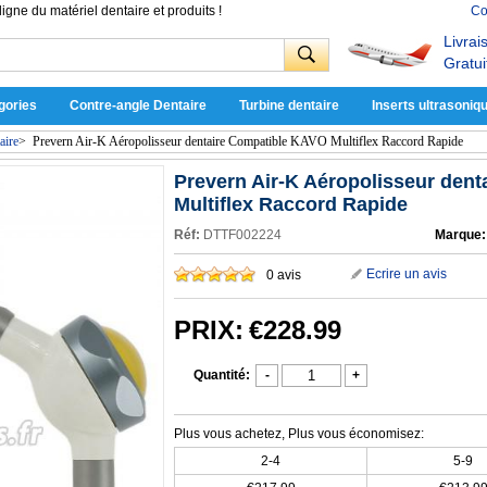
ligne du matériel dentaire et produits !
Co
Livrai
Gratui
gories
Contre-angle Dentaire
Turbine dentaire
Inserts ultrasoniq
aire
>
Prevern Air-K Aéropolisseur dentaire Compatible KAVO Multiflex Raccord Rapide
Prevern Air-K Aéropolisseur den
Multiflex Raccord Rapide
Réf:
DTTF002224
Marque:
Ecrire un avis
0 avis
PRIX:
€228.99
Quantité:
-
+
Plus vous achetez, Plus vous économisez:
2-4
5-9