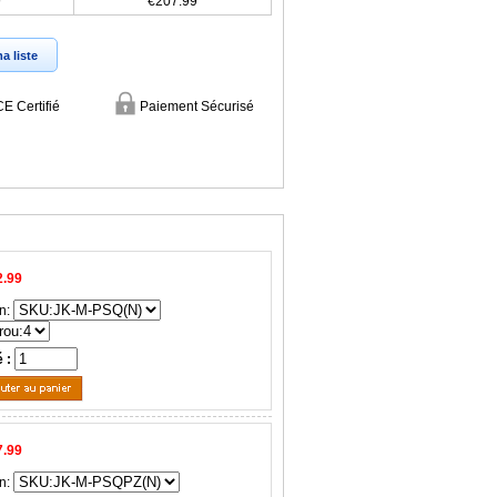
9
€207.99
a liste
CE Certifié
Paiement Sécurisé
2.99
n:
é :
7.99
n: