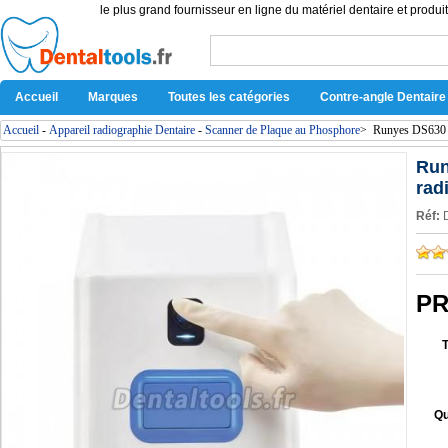
le plus grand fournisseur en ligne du matériel dentaire et produit
Accueil
Marques
Toutes les catégories
Contre-angle Dentaire
Accueil
-
Appareil radiographie Dentaire
-
Scanner de Plaque au Phosphore
>
Runyes DS630 s
Run
rad
Réf:
PR
Qu