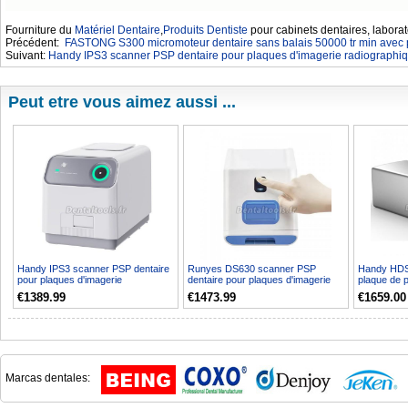
Fourniture du
Matériel Dentaire
,
Produits Dentiste
pour cabinets dentaires, laborat
Précédent:
FASTONG S300 micromoteur dentaire sans balais 50000 tr min avec 
Suivant:
Handy IPS3 scanner PSP dentaire pour plaques d'imagerie radiographi
Peut etre vous aimez aussi ...
Handy IPS3 scanner PSP dentaire
Runyes DS630 scanner PSP
Handy HDS
pour plaques d'imagerie
dentaire pour plaques d'imagerie
plaque de 
radiographique
radiographique
Plaques PS
€1389.99
€1473.99
€1659.00
Marcas dentales: