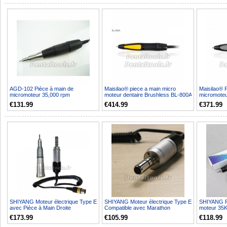
AGD-102 Pièce à main de
Maisilao® piece a main micro
Maisilao® 
micromoteur 35,000 rpm
moteur dentaire Brushless BL-800A
micromoteu
compatible avec Marathon
60 000 RPM
BL-800B 5
€131.99
€414.99
€371.99
SHIYANG Moteur électrique Type E
SHIYANG Moteur électrique Type E
SHIYANG Pi
avec Pièce à Main Droite
Compatible avec Marathon
moteur 35
Compatible avec Marath...
€173.99
€105.99
€118.99