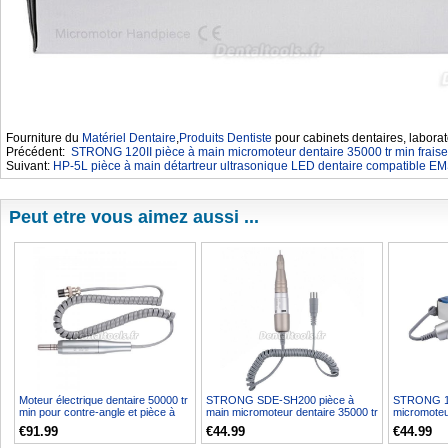
Fourniture du
Matériel Dentaire
,
Produits Dentiste
pour cabinets dentaires, laborat
Précédent:
STRONG 120II pièce à main micromoteur dentaire 35000 tr min frais
Suivant:
HP-5L pièce à main détartreur ultrasonique LED dentaire compatible
Peut etre vous aimez aussi ...
Moteur électrique dentaire 50000 tr
STRONG SDE-SH200 pièce à
STRONG 12
min pour contre-angle et pièce à
main micromoteur dentaire 35000 tr
micromoteu
main droite
min 2.35 mm
fraise 2.3
€91.99
€44.99
€44.99