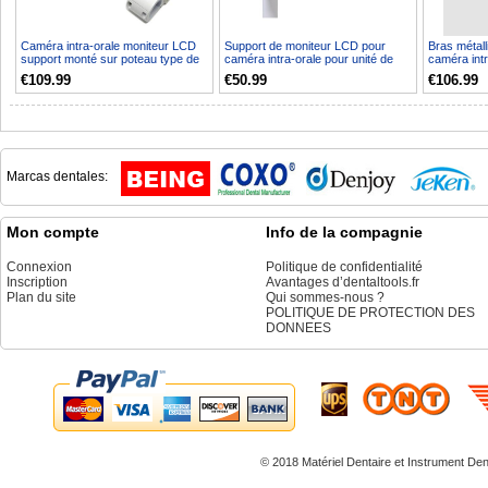
Caméra intra-orale moniteur LCD
Support de moniteur LCD pour
Bras métal
support monté sur poteau type de
caméra intra-orale pour unité de
caméra int
bras métallique...
fauteuil dentaire
d'écran de 
€109.99
€50.99
€106.99
Marcas dentales:
Mon compte
Info de la compagnie
Connexion
Politique de confidentialité
Inscription
Avantages d’dentaltools.fr
Plan du site
Qui sommes-nous ?
POLITIQUE DE PROTECTION DES
DONNEES
© 2018 Matériel Dentaire et
Instrument Den