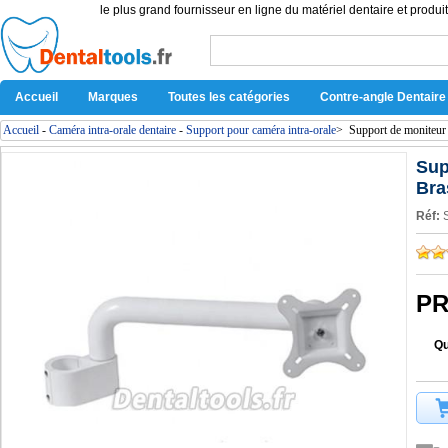
le plus grand fournisseur en ligne du matériel dentaire et produit
Accueil
Marques
Toutes les catégories
Contre-angle Dentaire
Accueil
-
Caméra intra-orale dentaire
-
Support pour caméra intra-orale
>
Support de moniteur 
Sup
Bra
Réf:
PR
Qu