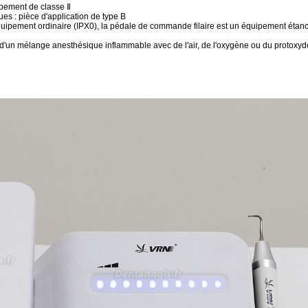
uipement de classe Ⅱ
ues : pièce d'application de type B
: équipement ordinaire (IPX0), la pédale de commande filaire est un équipement étan
 d'un mélange anesthésique inflammable avec de l'air, de l'oxygène ou du protoxy