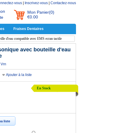
nnectez-vous
|
Inscrivez-vous
|
Contactez-nous
son
Mon Panier
(0)
€0.00
te
ues
Fraises Dentaires
lle d'eau compatible avec EMS ecran tactile
sonique avec bouteille d'eau
e
Vrn
Ajouter à la liste
En Stock
a liste