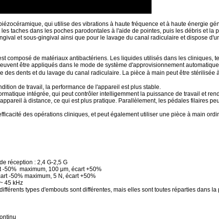
piézocéramique, qui utilise des vibrations à haute fréquence et à haute énergie g
et les taches dans les poches parodontales à l'aide de pointes, puis les débris et la 
gingival et sous-gingival ainsi que pour le lavage du canal radiculaire et dispose d
t est composé de matériaux antibactériens. Les liquides utilisés dans les cliniques, 
, peuvent être appliqués dans le mode de système d'approvisionnement automatique
des dents et du lavage du canal radiculaire. La pièce à main peut être stérilisé
tion de travail, la performance de l'appareil est plus stable.
ormatique intégrée, qui peut contrôler intelligemment la puissance de travail et rend
r l'appareil à distance, ce qui est plus pratique. Parallèlement, les pédales filaires
'efficacité des opérations cliniques, et peut également utiliser une pièce à main ord
 de réception : 2,4 G-2,5 G
cart -50% maximum, 100 μm, écart +50%
écart -50% maximum, 5 N, écart +50%
 ~ 45 kHz
férents types d'embouts sont différentes, mais elles sont toutes réparties dans la 
ontinu