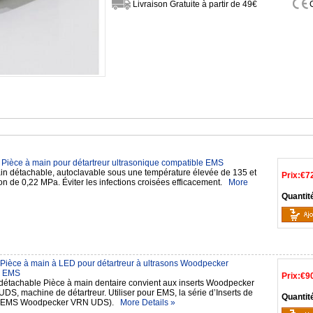
Livraison Gratuite à partir de 49€
Pièce à main pour détartreur ultrasonique compatible EMS
in détachable, autoclavable sous une température élevée de 135 et
Prix:
€7
on de 0,22 MPa. Éviter les infections croisées efficacement.
More
Quantit
ièce à main à LED pour détartreur à ultrasons Woodpecker
e EMS
Prix:
€9
étachable Pièce à main dentaire convient aux inserts Woodpecker
S, machine de détartreur. Utiliser pour EMS, la série d’Inserts de
Quantit
r (EMS Woodpecker VRN UDS).
More Details »