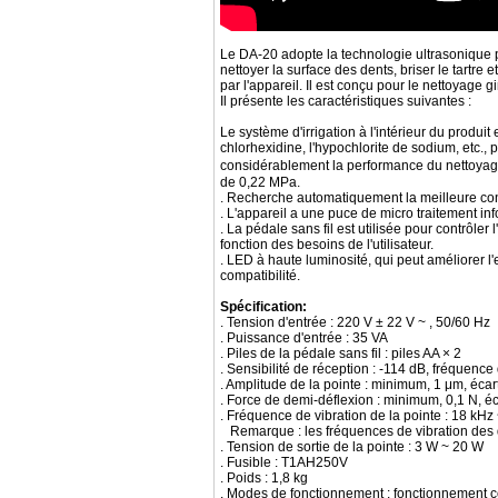
Le DA-20 adopte la technologie ultrasonique 
nettoyer la surface des dents, briser le tartre 
par l'appareil. Il est conçu pour le nettoyage 
Il présente les caractéristiques suivantes :
Le système d'irrigation à l'intérieur du produi
chlorhexidine, l'hypochlorite de sodium, etc.
considérablement la performance du nettoyage 
de 0,22 MPa.
. Recherche automatiquement la meilleure condi
. L'appareil a une puce de micro traitement inf
. La pédale sans fil est utilisée pour contrôle
fonction des besoins de l'utilisateur.
. LED à haute luminosité, qui peut améliorer l
compatibilité.
Spécification:
. Tension d'entrée : 220 V ± 22 V ~ , 50/60 Hz
. Puissance d'entrée : 35 VA
. Piles de la pédale sans fil : piles AA × 2
. Sensibilité de réception : -114 dB, fréquence
. Amplitude de la pointe : minimum, 1 μm, é
. Force de demi-déflexion : minimum, 0,1 N, 
. Fréquence de vibration de la pointe : 18 kHz
Remarque : les fréquences de vibration des dif
. Tension de sortie de la pointe : 3 W ~ 20 W
. Fusible : T1AH250V
. Poids : 1,8 kg
. Modes de fonctionnement : fonctionnement c