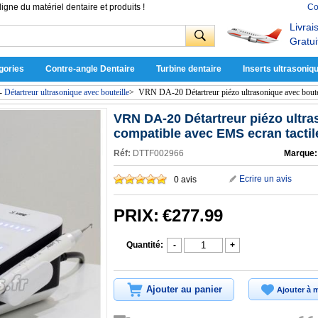
ligne du matériel dentaire et produits !
Co
Livrai
Gratui
gories
Contre-angle Dentaire
Turbine dentaire
Inserts ultrasoniq
-
Détartreur ultrasonique avec bouteille
>
VRN DA-20 Détartreur piézo ultrasonique avec boutei
VRN DA-20 Détartreur piézo ultra
compatible avec EMS ecran tactil
Réf:
DTTF002966
Marque:
Ecrire un avis
0 avis
PRIX:
€277.99
Quantité:
-
+
Ajouter au panier
Ajouter à m