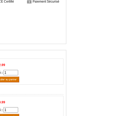
CE Certifié
Paiement Sécurisé
2.99
é :
0.99
é :