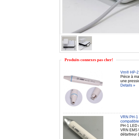
Produits connexes pas cher!
Vrn® HP-2 
Pièce à ma
une pressi
Details »
VRN PH-1 P
compatibl
PH-1 LED d
VRN EMS UD
détartreu