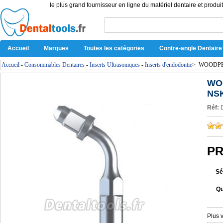
le plus grand fournisseur en ligne du matériel dentaire et produit
Accueil
Marques
Toutes les catégories
Contre-angle Dentaire
Accueil
-
Consommables Dentaires
-
Inserts Ultrasoniques
-
Inserts d'endodontie
>
WOODPECK
WOO
NSK
Réf:
PR
Sé
Qu
Plus 