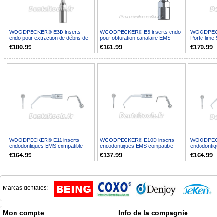
WOODPECKER® E3D inserts
WOODPECKER® E3 inserts endo
WOODPECK
endo pour extraction de débris de
pour obturation canalaire EMS
Porte-lime
lime EMS compatible 10...
compatible 10PCS
10PCS
€180.99
€161.99
€170.99
WOODPECKER® E11 inserts
WOODPECKER® E10D inserts
WOODPECK
endodontiques EMS compatible
endodontiques EMS compatible
endodontiq
5PCS
5PCS
5PCS
€164.99
€137.99
€164.99
Marcas dentales:
Mon compte
Info de la compagnie