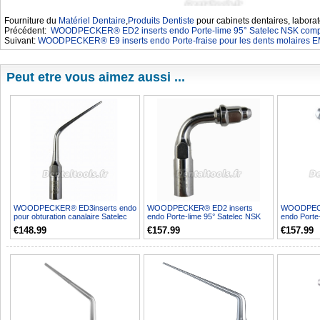
Fourniture du
Matériel Dentaire
,
Produits Dentiste
pour cabinets dentaires, laborat
Précédent:
WOODPECKER® ED2 inserts endo Porte-lime 95° Satelec NSK comp
Suivant:
WOODPECKER® E9 inserts endo Porte-fraise pour les dents molaires 
Peut etre vous aimez aussi ...
WOODPECKER® ED3inserts endo
WOODPECKER® ED2 inserts
WOODPECK
pour obturation canalaire Satelec
endo Porte-lime 95° Satelec NSK
endo Porte
NSK compatible 10P...
compatible 10PCS
compatibl
€148.99
€157.99
€157.99