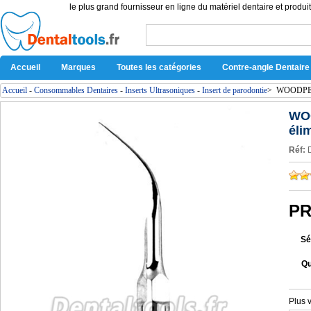
le plus grand fournisseur en ligne du matériel dentaire et produit
Accueil
Marques
Toutes les catégories
Contre-angle Dentaire
Accueil
-
Consommables Dentaires
-
Inserts Ultrasoniques
-
Insert de parodontie
>
WOODPECKE
WOO
éli
Réf:
PR
Sé
Qu
Plus 