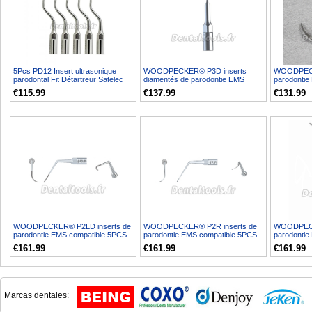
5Pcs PD12 Insert ultrasonique
WOODPECKER® P3D inserts
WOODPECK
parodontal Fit Détartreur Satelec
diamentés de parodontie EMS
parodontie
Acteon/ woodpeck...
compatible 5PCS
€115.99
€137.99
€131.99
WOODPECKER® P2LD inserts de
WOODPECKER® P2R inserts de
WOODPECK
parodontie EMS compatible 5PCS
parodontie EMS compatible 5PCS
parodontie
€161.99
€161.99
€161.99
Marcas dentales: