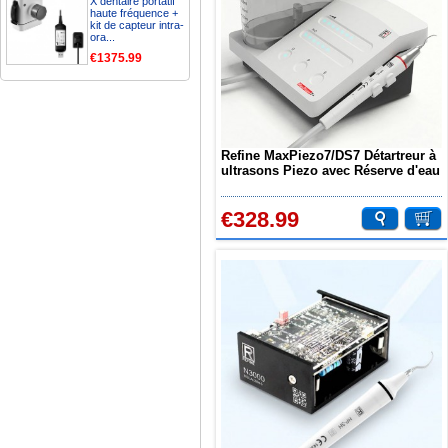
X dentaire portatif
haute fréquence +
kit de capteur intra-
ora...
€1375.99
Refine MaxPiezo7/DS7 Détartreur à
ultrasons Piezo avec Réserve d'eau
Compatible avec EMS/SATELEC
€328.99