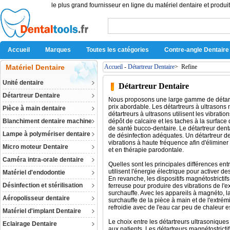
le plus grand fournisseur en ligne du matériel dentaire et produit
Accueil
Marques
Toutes les catégories
Contre-angle Dentaire
Matériel Dentaire
Accueil
-
Détartreur Dentaire
>
Refine
Unité dentaire
Détartreur Dentaire
Détartreur Dentaire
Nous proposons une large gamme de détartreu
prix abordable. Les détartreurs à ultrasons
Pièce à main dentaire
détartreurs à ultrasons utilisent les vibrati
Blanchiment dentaire machine
dépôt de calcaire et les taches à la surface 
de santé bucco-dentaire. Le détartreur denta
Lampe à polymériser dentaire
de désinfection adéquates. Un détartreur den
vibrations à haute fréquence afin d'éliminer l
Micro moteur Dentaire
et en thérapie parodontale.
Caméra intra-orale dentaire
Quelles sont les principales différences entr
utilisent l'énergie électrique pour activer de
Matériel d'endodontie
En revanche, les dispositifs magnétostrictifs
Désinfection et stérilisation
ferreuse pour produire des vibrations de l'e
surchauffe. Avec les appareils à magnéto, la 
Aéropolisseur dentaire
surchauffe de la pièce à main et de l'extrémi
refroidie avec de l'eau car peu de chaleur e
Matériel d'implant Dentaire
Le choix entre les détartreurs ultrasoniques 
Eclairage Dentaire
aux patients. Les détartreurs magnétostrictif