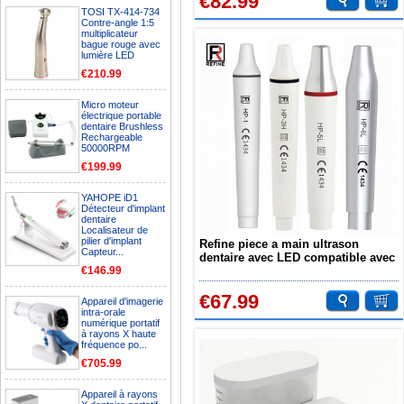
€82.99
TOSI TX-414-734
Contre-angle 1:5
multiplicateur
bague rouge avec
lumière LED
€210.99
Micro moteur
électrique portable
dentaire Brushless
Rechargeable
50000RPM
€199.99
YAHOPE iD1
Détecteur d'implant
dentaire
Localisateur de
pilier d'implant
Refine piece a main ultrason
Capteur...
dentaire avec LED compatible avec
€146.99
Refine & EMS
€67.99
Appareil d'imagerie
intra-orale
numérique portatif
à rayons X haute
fréquence po...
€705.99
Appareil à rayons