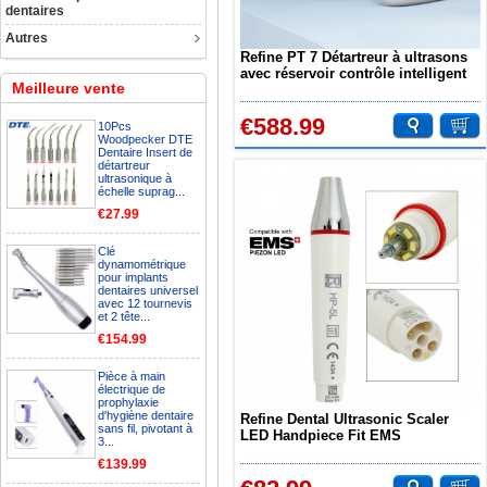
dentaires
Autres
Refine PT 7 Détartreur à ultrasons
avec réservoir contrôle intelligent
Meilleure vente
alimentation en eau automatique
€588.99
10Pcs
Woodpecker DTE
Dentaire Insert de
détartreur
ultrasonique à
échelle suprag...
€27.99
Clé
dynamométrique
pour implants
dentaires universel
avec 12 tournevis
et 2 tête...
€154.99
Pièce à main
électrique de
prophylaxie
d'hygiène dentaire
Refine Dental Ultrasonic Scaler
sans fil, pivotant à
LED Handpiece Fit EMS
3...
Woodpecker HP-5L
€139.99