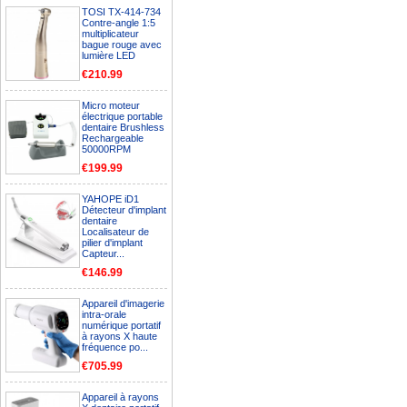
TOSI TX-414-734
Contre-angle 1:5
multiplicateur
bague rouge avec
lumière LED
€210.99
Micro moteur
électrique portable
dentaire Brushless
Rechargeable
50000RPM
€199.99
YAHOPE iD1
Détecteur d'implant
dentaire
Localisateur de
pilier d'implant
Capteur...
€146.99
Appareil d'imagerie
intra-orale
numérique portatif
à rayons X haute
fréquence po...
€705.99
Appareil à rayons