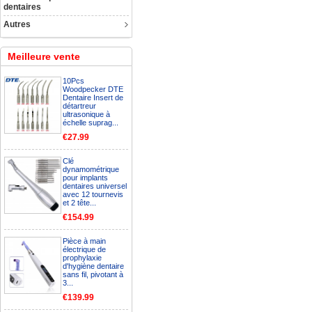
dentaires
Autres
Meilleure vente
10Pcs
Woodpecker DTE
Dentaire Insert de
détartreur
ultrasonique à
échelle suprag...
€27.99
Clé
dynamométrique
pour implants
dentaires universel
avec 12 tournevis
et 2 tête...
€154.99
Pièce à main
électrique de
prophylaxie
d'hygiène dentaire
sans fil, pivotant à
3...
€139.99