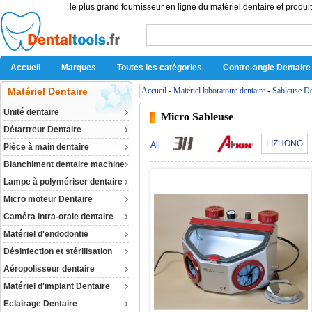
le plus grand fournisseur en ligne du matériel dentaire et produit
Accueil
Marques
Toutes les catégories
Contre-angle Dentaire
Matériel Dentaire
Accueil
-
Matériel laboratoire dentaire
-
Sableuse De
Unité dentaire
Micro Sableuse
Détartreur Dentaire
LIZHONG
All
Pièce à main dentaire
Blanchiment dentaire machine
Lampe à polymériser dentaire
Micro moteur Dentaire
Caméra intra-orale dentaire
Matériel d'endodontie
Désinfection et stérilisation
Aéropolisseur dentaire
Matériel d'implant Dentaire
Eclairage Dentaire