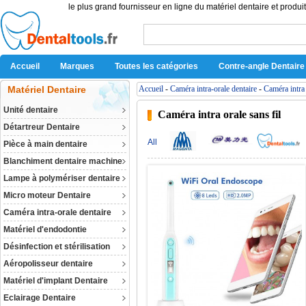
le plus grand fournisseur en ligne du matériel dentaire et produit
Accueil
Marques
Toutes les catégories
Contre-angle Dentaire
Matériel Dentaire
Accueil
-
Caméra intra-orale dentaire
-
Caméra intra 
Unité dentaire
Caméra intra orale sans fil
Détartreur Dentaire
All
Pièce à main dentaire
Blanchiment dentaire machine
Lampe à polymériser dentaire
Micro moteur Dentaire
Caméra intra-orale dentaire
Matériel d'endodontie
Désinfection et stérilisation
Aéropolisseur dentaire
Matériel d'implant Dentaire
Eclairage Dentaire