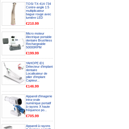
TOSI TX-414-734
Contre-angle 1:5
multiplicateur
bague rouge avec
lumière LED
€210.99
Micro moteur
électrique portable
dentaire Brushless
Rechargeable
50000RPM
€199.99
YAHOPE iD1
Détecteur d'implant
dentaire
Localisateur de
pilier d'implant
Capteur...
€146.99
Appareil d'imagerie
intra-orale
numérique portatif
à rayons X haute
fréquence po...
€705.99
Appareil à rayons