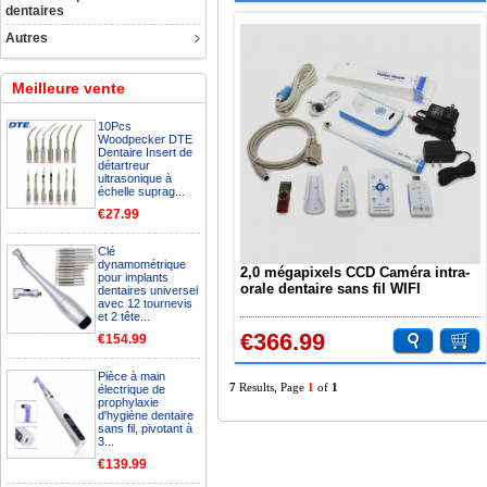
dentaires
Autres
Meilleure vente
10Pcs
Woodpecker DTE
Dentaire Insert de
détartreur
ultrasonique à
échelle suprag...
€27.99
Clé
dynamométrique
2,0 mégapixels CCD Caméra intra-
pour implants
orale dentaire sans fil WIFI
dentaires universel
avec 12 tournevis
MD2000W
et 2 tête...
€366.99
€154.99
Pièce à main
7
Results, Page
1
of
1
électrique de
prophylaxie
d'hygiène dentaire
sans fil, pivotant à
3...
€139.99