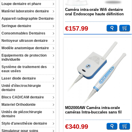
Loupe dentaire et phare
Caméra intra-orale Wifi dentaire
Matériel laboratoire dentaire
oral Endoscope haute définition
sans fil LED Séance photo Android
Appareil radiographie Dentaire
Seringue dentaire
€157.99
Consommables Dentaires
Nettoyeur ultrason dentaire
Modèle anatomique dentaire
Equipements de protection
individuelle
Système de traitement des
eaux usées
Laser diode dentaire
Unité d'électrochirurgie
dentaire
Blocs CAD/CAM dentaire
Materiel Orthodontie
MD2000AW Caméra intra-orale
Unités de piézochirurgie
caméras Intra-buccales sans fil
dentaire
WIFI 2,0 mégapixels 1/4 sony CCD
Stylo d'anesthésie dentaire
€340.99
Simulateur pour soins