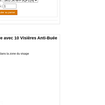
n:
é :
e avec 10 Visières Anti-Buée
s dans la zone du visage