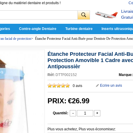
ligne du matériel dentaire et produits !
Co
Livrai
Gratui
gories
Contre-angle Dentaire
Turbine dentaire
Inserts ultrasoniq
an facial de protection
>
Étanche Protecteur Facial Anti-Buée pour Dentiste De Protection Amo
Étanche Protecteur Facial Anti-B
Protection Amovible 1 Cadre avec
Antipoussièr
Réf:
DTTF002152
Marque:
Ecrire un avis
0 avis
PRIX:
€26.99
Quantité:
-
+
Plus vous achetez, Plus vous économisez: