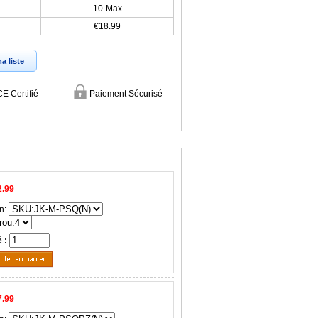
10-Max
€18.99
a liste
CE Certifié
Paiement Sécurisé
2.99
n:
é :
7.99