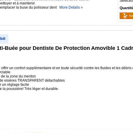
Sélectio
nettoyer et à maintenir.
 remplacer la buse du polisseur dent
More Details »
Quantit
duit
ti-Buée pour Dentiste De Protection Amovible 1 Cadr
ffrir un confort supplémentaire et en toute sécurité contre les fluides et les débri
yclable
e de la zone du menton
es de visières TRANSPARENT détachables
r un réglage facile
 la poussière! Très léger et durable.