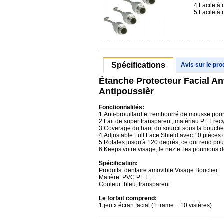
4.Facile à 
5.Facile à
Spécifications
Avis sur le pro
Étanche Protecteur Facial An
Antipoussièr
Fonctionnalités:
1.Anti-brouillard et rembourré de mousse pour o
2.Fait de super transparent, matériau PET rec
3.Coverage du haut du sourcil sous la bouch
4.Adjustable Full Face Shield avec 10 pièc
5.Rotates jusqu'à 120 degrés, ce qui rend pou
6.Keeps votre visage, le nez et les poumons de
Spécification:
Produits: dentaire amovible Visage Bouclier
Matière: PVC PET +
Couleur: bleu, transparent
Le forfait comprend:
1 jeu x écran facial (1 trame + 10 visières)