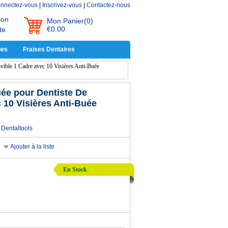
nnectez-vous
|
Inscrivez-vous
|
Contactez-nous
son
Mon Panier
(0)
€0.00
te
ues
Fraises Dentaires
vible 1 Cadre avec 10 Visières Anti-Buée
uée pour Dentiste De
 10 Visières Anti-Buée
Dentaltools
Ajouter à la liste
En Stock