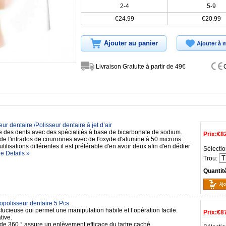
2-4
5-9
€24.99
€20.99
Ajouter au panier
Ajouter à m
Livraison Gratuite à partir de 49€
ur dentaire /Polisseur dentaire à jet d’air
e des dents avec des spécialités à base de bicarbonate de sodium.
Prix:
€8
de l'intrados de couronnes avec de l'oxyde d'alumine à 50 microns.
utilisations différentes il est préférable d'en avoir deux afin d'en dédier
Sélectio
e Details »
Trou:
Quantit
opolisseur dentaire 5 Pcs
ucieuse qui permet une manipulation habile et l’opération facile.
Prix:
€8
tive.
 de 360 ° assure un enlèvement efficace du tartre caché.