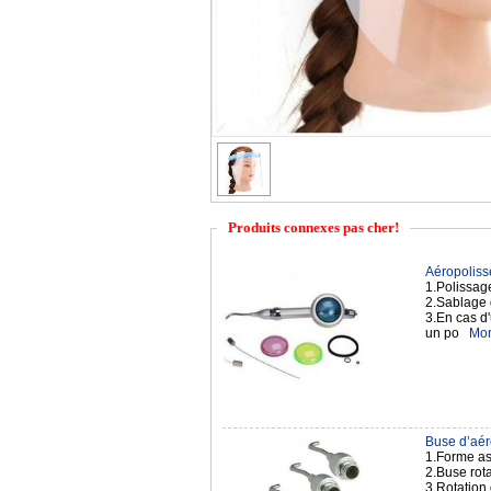
Produits connexes pas cher!
Aéropolisse
1.Polissag
2.Sablage 
3.En cas d'
un po
Mor
Buse d’aér
1.Forme ast
2.Buse rota
3.Rotation