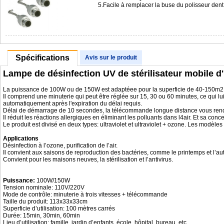
5.Facile à remplacer la buse du polisseur de
Spécifications
Avis sur le produit
Lampe de désinfection UV de stérilisateur mobile d
La puissance de 100W ou de 150W est adaptéee pour la superficie de 40-150m2.Ell
Il comprend une minuterie qui peut être réglée sur 15, 30 ou 60 minutes, ce qui lui
automatiquement après l'expiration du délai requis.
Délai de démarrage de 10 secondes, la télécommande longue distance vous rend plu
Il réduit les réactions allergiques en éliminant les polluants dans l4air. Et sa conc
Le produit est divisé en deux types: ultraviolet et ultraviolet + ozone. Les modèle
Applications
Désinfection à l’ozone, purification de l’air.
Il convient aux saisons de reproduction des bactéries, comme le printemps et l’a
Convient pour les maisons neuves, la stérilisation et l’antivirus.
Puissance:
100W/150W
Tension nominale: 110V/220V
Mode de contrôle: minuterie à trois vitesses + télécommande
Taille du produit: 113x33x33cm
Superficie d’utilisation: 100 mètres carrés
Durée: 15min, 30min, 60min
Lieu d’utilisation: famille, jardin d’enfants, école, hôpital, bureau, etc.