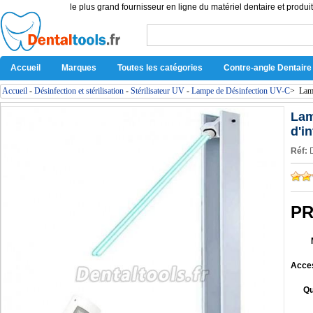
le plus grand fournisseur en ligne du matériel dentaire et produit
Accueil
Marques
Toutes les catégories
Contre-angle Dentaire
Accueil
-
Désinfection et stérilisation
-
Stérilisateur UV
-
Lampe de Désinfection UV-C
>
Lamp
Lam
d'i
Réf:
PR
Acce
Qu