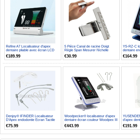
Refine A7 Localisateur d'apex
5 Pièce Canal de racine Doigt
YS-RZ-C lo
dentaire pliable avec écran LCD
Règle Span Mesurer l'échelle
dentaire en
5.1"
endodontie Instrument...
€189.99
€30.99
€164.99
Denjoy® IFINDER Localisateur
Woodpecker® localisateur d'apex
YUSENDENT
D’Apex endodontie Ecran Tactile
dentaire écran couleur Woodpex III
d'apex den
Accessory Set
€75.99
€443.99
€191.99