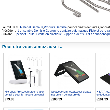
Fourniture du
Matériel Dentaire
,
Produits Dentiste
pour cabinets dentaires, laborat
Précédent:
1 ensemble Dentiste Couronne dentaire automatique Pistolet de retrait
Suivant:
10pcs/set Couleur verte en plastique Support à dents Outils orthodontiqu
Peut etre vous aimez aussi ...
Micropex Pro Localisateur d'apex
Westcode Mini localisateur d'apex
HILAYA loca
dentaire pour la mesure du canal
instrument de mesure de
endodontiq
radiculaire en...
recherche de canal rad...
tactile
€79.99
€100.99
€101.99