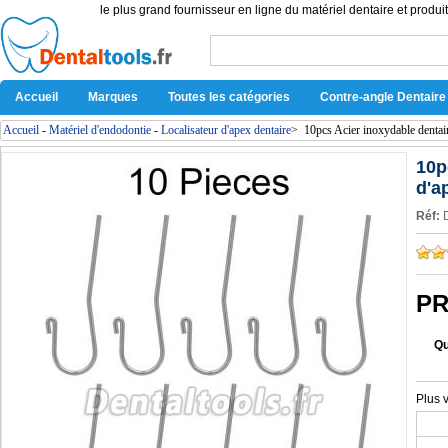
le plus grand fournisseur en ligne du matériel dentaire et produit
Accueil
Marques
Toutes les catégories
Contre-angle Dentaire
Accueil
-
Matériel d'endodontie
-
Localisateur d'apex dentaire
>
10pcs Acier inoxydable dentai
10p
d'a
Réf:
PR
Qu
Plus 