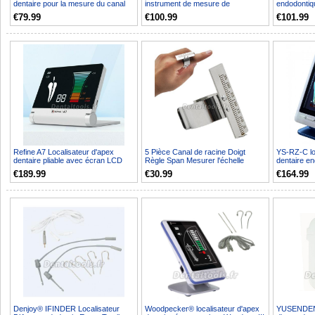
dentaire pour la mesure du canal
instrument de mesure de
endodontiq
radiculaire en...
recherche de canal rad...
tactile
€79.99
€100.99
€101.99
Refine A7 Localisateur d'apex
5 Pièce Canal de racine Doigt
YS-RZ-C lo
dentaire pliable avec écran LCD
Règle Span Mesurer l'échelle
dentaire en
5.1"
endodontie Instrument...
€189.99
€30.99
€164.99
Denjoy® IFINDER Localisateur
Woodpecker® localisateur d'apex
YUSENDENT