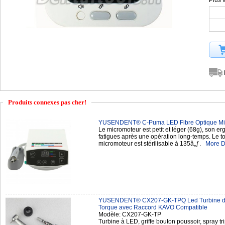
Plus 
Produits connexes pas cher!
YUSENDENT® C-Puma LED Fibre Optique Micr
Le micromoteur est petit et léger (68g), son er
fatigues après une opération long-temps. Le to
micromoteur est stérilisable à 135â„ƒ.
More D
YUSENDENT® CX207-GK-TPQ Led Turbine den
Torque avec Raccord KAVO Compatible
Modèle: CX207-GK-TP
Turbine à LED, griffe bouton poussoir, spray tr