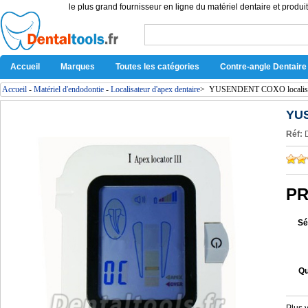
le plus grand fournisseur en ligne du matériel dentaire et produit
Accueil
Marques
Toutes les catégories
Contre-angle Dentaire
Accueil
-
Matériel d'endodontie
-
Localisateur d'apex dentaire
>
YUSENDENT COXO localisate
YUS
Réf:
PR
Sé
Qu