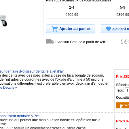
Plus vous achetez, Plus vous économisez:
2-4
5-9
€409.99
€396.9
Ajouter au panier
Ajouter à m
Livraison Gratuite à partir de 49€
ur dentaire /Polisseur dentaire à jet d’air
e des dents avec des spécialités à base de bicarbonate de sodium.
Prix:
€8
de l'intrados de couronnes avec de l'oxyde d'alumine à 50 microns.
utilisations différentes il est préférable d'en avoir deux afin d'en dédier
Sélectio
e Details »
Trou:
Quantit
opolisseur dentaire 5 Pcs
ucieuse qui permet une manipulation habile et l’opération facile.
Prix:
€8
tive.
 de 360 ° assure un enlèvement efficace du tartre caché.