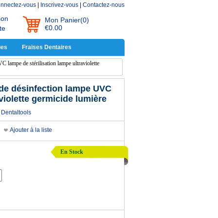
nnectez-vous
|
Inscrivez-vous
|
Contactez-nous
son
Mon Panier
(0)
€0.00
te
ues
Fraises Dentaires
lampe de stérilisation lampe ultraviolette
de désinfection lampe UVC
violette germicide lumière
Dentaltools
Ajouter à la liste
En Stock