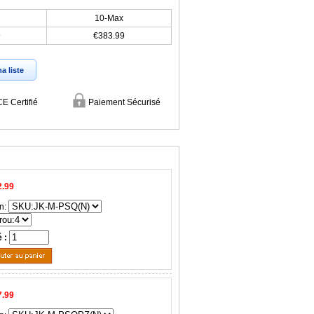
10-Max
9
€383.99
a liste
CE Certifié
Paiement Sécurisé
2.99
n:
é :
7.99