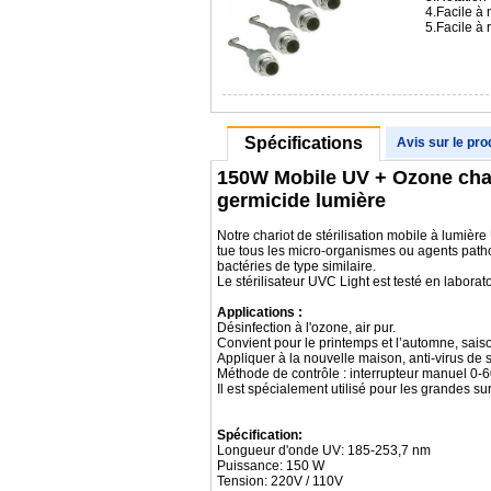
4.Facile à 
5.Facile à
Spécifications
Avis sur le pro
150W Mobile UV + Ozone chari
germicide lumière
Notre chariot de stérilisation mobile à lumièr
tue tous les micro-organismes ou agents patho
bactéries de type similaire.
Le stérilisateur UVC Light est testé en labora
Applications :
Désinfection à l'ozone, air pur.
Convient pour le printemps et l’automne, sais
Appliquer à la nouvelle maison, anti-virus de st
Méthode de contrôle : interrupteur manuel 0
Il est spécialement utilisé pour les grandes su
Spécification:
Longueur d'onde UV: 185-253,7 nm
Puissance: 150 W
Tension: 220V / 110V