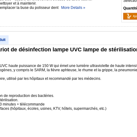
Sélectio
nettoyer et à maintenir.
 remplacer la buse du polisseur dent
More Details »
Quantit
duit
ot de désinfection lampe UVC lampe de stérilisation
e UVC haute puissance de 150 W qui émet une lumière ultraviolette de haute intensit
gènes, y compris le SARM, la fièvre aphteuse, le rhume et la grippe, la pneumonie, 
toire, utilisé par les hôpitaux et recommandé par les médecins.
on de reproduction des bactéries.
érilisation.
-60 minutes + télécommande
rfaces (hôpitaux, écoles, usines, KTV, hôtels, supermarchés, etc.)