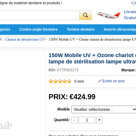
ligne du matériel dentaire et produits !
Co
Livrai
Gratui
gories
Contre-angle Dentaire
Turbine dentaire
Inserts ultrasoniq
UV
-
Chariot de désinfection UV
>
150W Mobile UV + Ozone chariot de désinfection lampe UVC 
150W Mobile UV + Ozone chariot 
lampe de stérilisation lampe ultra
Réf:
DTTF002272
Marque:
Ecrire un avis
0 avis
PRIX:
€424.99
Modèle
Quantité:
-
+