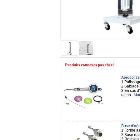
Produits connexes pas cher!
Aéropolisse
1.Polissag
2.Sablage 
3.En cas d'
un po
Mor
Buse d’aér
1.Forme ast
2.Buse rota
3.Rotation